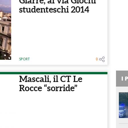
Giarre, al via Giochi
studenteschi 2014
SPORT
0
Mascali, il CT Le
I 
Rocce “sorride”