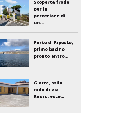
Scoperta frode
per la
percezione di
un...
Porto di Riposto,
primo bacino
pronto entro...
Giarre, asilo
nido di via
Russo: esce...