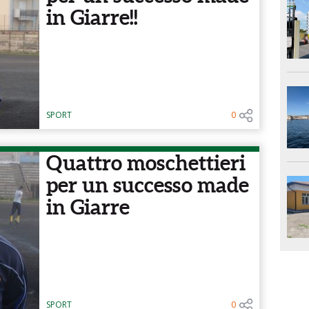
in Giarre!!
SPORT
0
Quattro moschettieri
per un successo made
in Giarre
SPORT
0