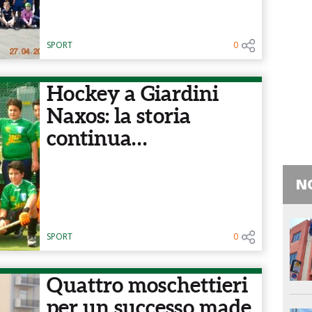
SPORT
0
Hockey a Giardini
Naxos: la storia
continua…
NO
SPORT
0
Quattro moschettieri
per un successo made