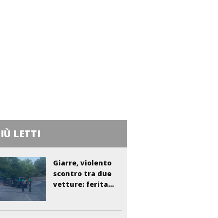
PIÙ LETTI
Giarre, violento
scontro tra due
vetture: ferita...