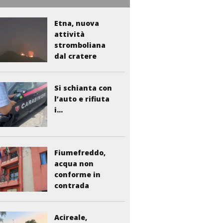
Etna, nuova
attività
stromboliana
dal cratere
Voragine
Si schianta con
l’auto e rifiuta
i...
Fiumefreddo,
acqua non
conforme in
contrada
Liberto:...
Acireale,