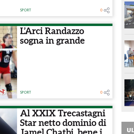
SPORT
0
L’Arci Randazzo
sogna in grande
SPORT
0
Al XXIX Trecastagni
Star netto dominio di
UL
Jamel Chatbi, bene i