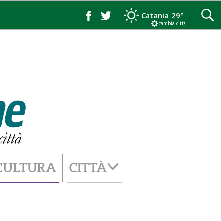
Catania
29°
cambia città
CULTURA
CITTÀ