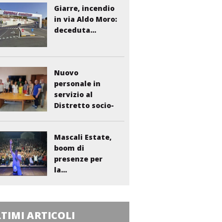
Giarre, incendio
in via Aldo Moro:
deceduta...
Nuovo
personale in
servizio al
Distretto socio-
sanitario...
Mascali Estate,
boom di
presenze per
la...
TIMI ARTICOLI