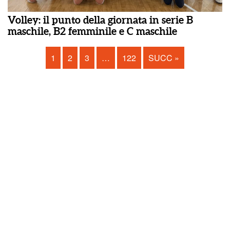
Volley: il punto della giornata in serie B
maschile, B2 femminile e C maschile
1
2
3
…
122
SUCC »