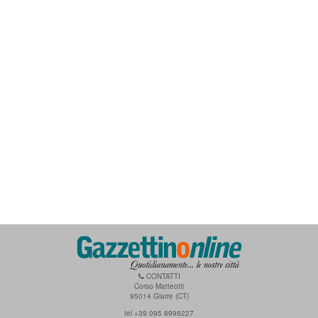
CONTATTI
Corso Matteotti
95014 Giarre (CT)
tel +39 095 8998227