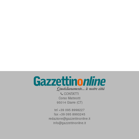
CONTATTI
Corso Matteotti
95014 Giarre (CT)
tel +39 095 8998227
fax +39 095 8993245
redazione@gazzettinonline.it
info@gazzettinonline.it