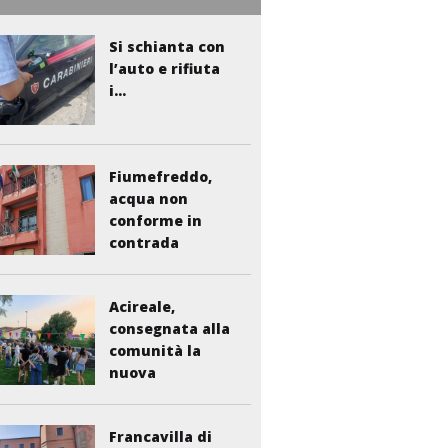
Si schianta con
l’auto e rifiuta
i...
Fiumefreddo,
acqua non
conforme in
contrada
Liberto:...
Acireale,
consegnata alla
comunità la
nuova
bambinopoli...
Francavilla di