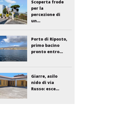
Scoperta frode
per la
percezione di
un...
Porto di Riposto,
primo bacino
pronto entro...
Giarre, asilo
nido di via
Russo: esce...