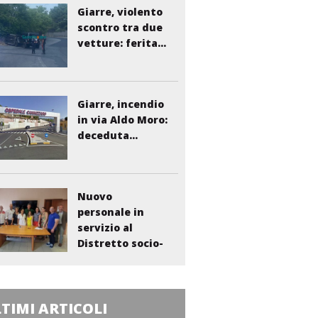
Giarre, violento
scontro tra due
vetture: ferita...
Giarre, incendio
in via Aldo Moro:
deceduta...
Nuovo
personale in
servizio al
Distretto socio-
sanitario...
TIMI ARTICOLI