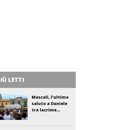
PIÙ LETTI
Mascali, l’ultimo
saluto a Daniele
tra lacrime...