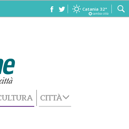
Catania
32°
cambia città
CULTURA
CITTÀ