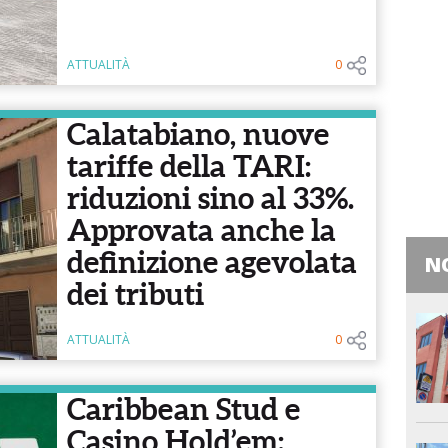
ATTUALITÀ
0
Calatabiano, nuove
tariffe della TARI:
riduzioni sino al 33%.
Approvata anche la
definizione agevolata
NO
dei tributi
ATTUALITÀ
0
Caribbean Stud e
Casino Hold’em: