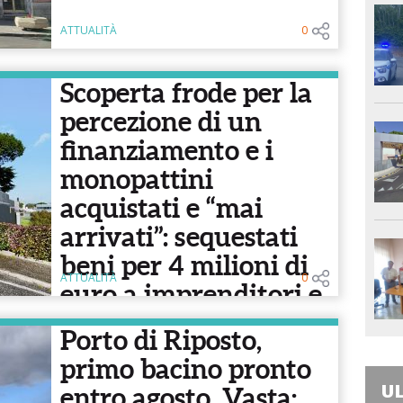
ATTUALITÀ
0
Scoperta frode per la
percezione di un
finanziamento e i
monopattini
acquistati e “mai
arrivati”: sequestati
beni per 4 milioni di
ATTUALITÀ
0
euro a imprenditori e
aziende catanesi
Porto di Riposto,
primo bacino pronto
UL
entro agosto. Vasta: