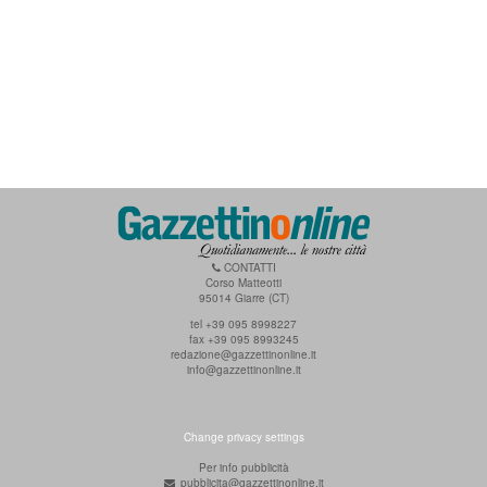
CONTATTI
Corso Matteotti
95014 Giarre (CT)
tel +39 095 8998227
fax +39 095 8993245
redazione@gazzettinonline.it
info@gazzettinonline.it
Change privacy settings
Per info pubblicità
pubblicita@gazzettinonline.it