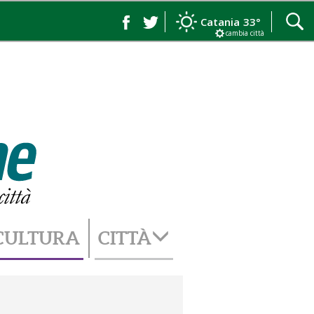
Catania
33°
cambia città
CULTURA
CITTÀ