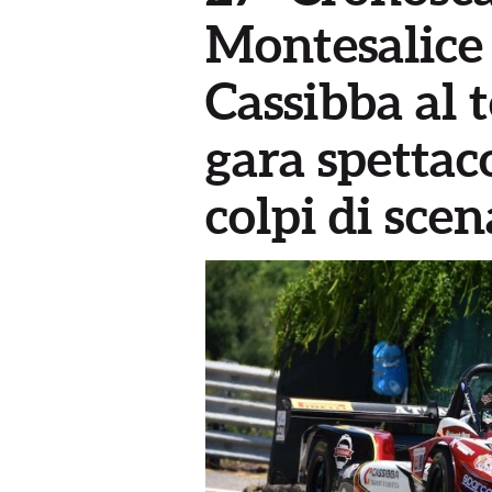
Montesalice 
Cassibba al 
gara spettaco
colpi di scen