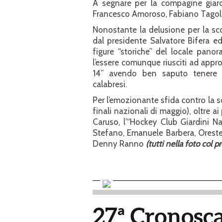
A segnare per la compagine giard
Francesco Amoroso, Fabiano Tagoll
Nonostante la delusione per la sco
dal presidente Salvatore Bifera 
figure “storiche” del locale panor
l’essere comunque riusciti ad appr
14” avendo ben saputo tenere te
calabresi.
Per l’emozionante sfida contro la sq
finali nazionali di maggio), oltre a
Caruso, l’“Hockey Club Giardini 
Stefano, Emanuele Barbera, Orest
Denny Ranno
(tutti nella foto col p
27ª Cronosca