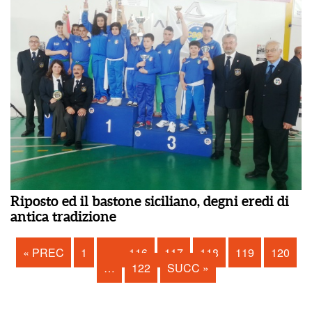
Riposto ed il bastone siciliano, degni eredi di
antica tradizione
« PREC
1
…
116
117
118
119
120
…
122
SUCC »