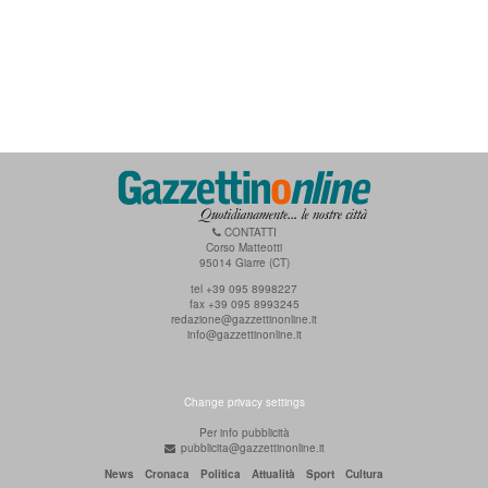
CONTATTI
Corso Matteotti
95014 Giarre (CT)
tel +39 095 8998227
fax +39 095 8993245
redazione@gazzettinonline.it
info@gazzettinonline.it
Change privacy settings
Per info pubblicità
pubblicita@gazzettinonline.it
News
Cronaca
Politica
Attualità
Sport
Cultura