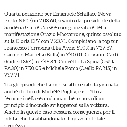
Quarta posizione per Emanuele Schillace (Nova
Proto NP03) in 7’08.60, seguito dal presidente della
Scuderia Giarre Corse e coorganizzatore della
manifestazione Orazio Maccarrone, quinto assoluto
sulla Gloria CP7 con 7’23.71. Completano la top ten
Francesco Ferragina (Elia Avrio ST09) in 7’27.87,
Carmelo Martella (Bulla) in 7’40.01, Giovanni Carfì
(Radical SR4) in 7’49.84, Concetto La Spina (Osella
PA30) in 7’50.05 e Michele Poma (Osella PA21S) in
7’57.71.
Tra gli episodi che hanno caratterizzato la giornata
anche il ritiro di Michele Puglisi, costretto a
fermarsi nella seconda manche a causa di un
principio d’incendio sviluppatosi sulla vettura.
Anche in questo caso nessuna conseguenza per il
pilota, che ha abbandonato il mezzo in totale
sicurezza.