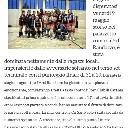
disputatasi
venerdì 9
maggio
scorso nel
palazzetto
comunale di
Randazzo, è
stata
dominata nettamente dalle ragazze locali,
impensierite dalle avversarie soltanto nel terzo set
terminato con il punteggio finale di 31 a 29.
Durante la
stagione agonistica l’Arci Randazzo ha giocato un campionato
emozionante, combattendo a testa a testa contro l’Open Club di Catania
classificatasi prima e quindi già promossa in serie “D”. Tuttavia, le atlete
etnee essendosi piazzate seconde, hanno maturato il diritto di disputare
le gare playoff in casa.
La sfida contro la Csi San Paolo è stata seguita da
numerosi spettatori. A trascinare, sino all’ultimo punto, l’intero
palasport sono stati gli ultras locali “95036UltraS Randazzo” che hanno