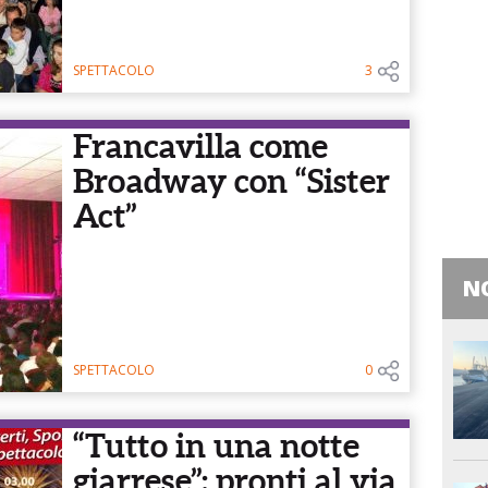
SPETTACOLO
3
Francavilla come
Broadway con “Sister
Act”
NO
SPETTACOLO
0
“Tutto in una notte
giarrese”: pronti al via