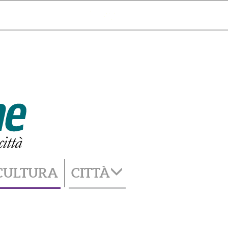
Catania
34°
cambia città
CULTURA
CITTÀ