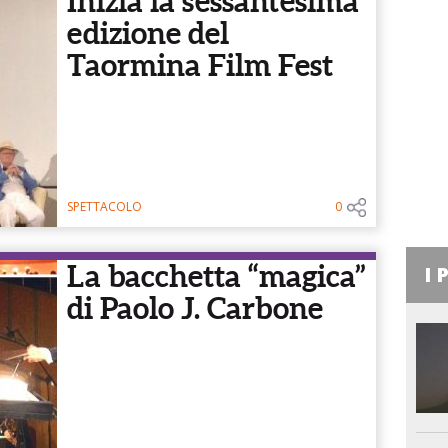
Inizia la sessantesima
edizione del
Taormina Film Fest
SPETTACOLO
0
La bacchetta “magica”
I 
di Paolo J. Carbone