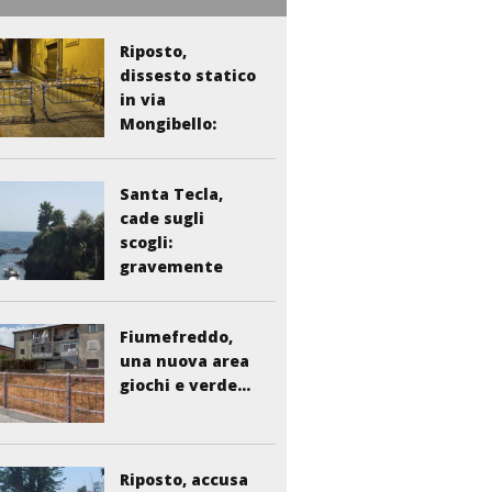
Riposto,
dissesto statico
in via
Mongibello:
scatta...
Santa Tecla,
cade sugli
scogli:
gravemente
ferito...
Fiumefreddo,
una nuova area
giochi e verde...
Riposto, accusa