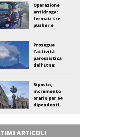
Operazione
antidroga:
fermati tre
pusher e
smantellata...
Prosegue
l’attività
parossistica
dell’Etna:
sospesi i voli...
Riposto,
incremento
orario per 64
dipendenti.
Vasta:...
TIMI ARTICOLI