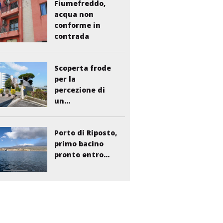
Fiumefreddo,
acqua non
conforme in
contrada
Liberto:...
Scoperta frode
per la
percezione di
un...
Porto di Riposto,
primo bacino
pronto entro...
Giarre, asilo
nido di via
Russo: esce...