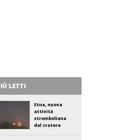
PIÙ LETTI
Etna, nuova
attività
stromboliana
dal cratere
Voragine