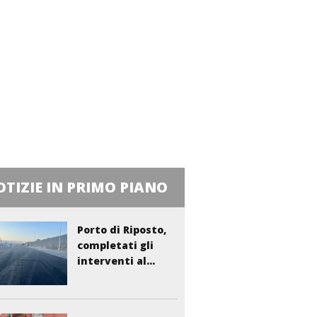
TIZIE IN PRIMO PIANO
Porto di Riposto,
completati gli
interventi al...