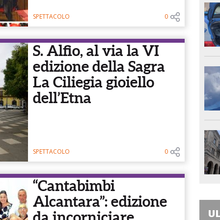
SPETTACOLO
0
S. Alfio, al via la VI
edizione della Sagra
La Ciliegia gioiello
dell’Etna
SPETTACOLO
0
“Cantabimbi
Alcantara”: edizione
UL
da incorniciare