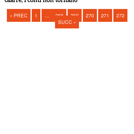
« PREC
1
…
268
269
270
271
272
SUCC »