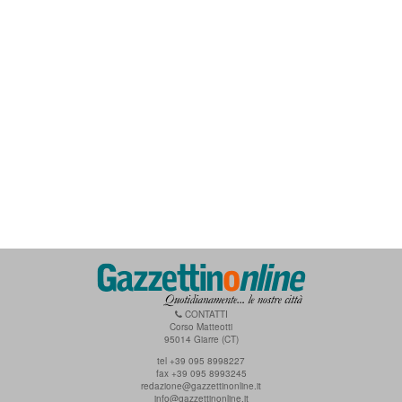
CONTATTI
Corso Matteotti
95014 Giarre (CT)
tel +39 095 8998227
fax +39 095 8993245
redazione@gazzettinonline.it
info@gazzettinonline.it