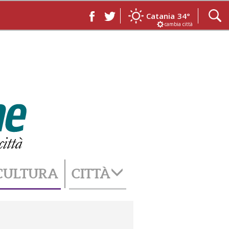
Catania
34°
cambia città
CULTURA
CITTÀ