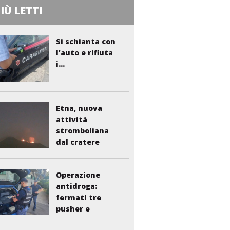
PIÙ LETTI
Si schianta con
l’auto e rifiuta
i...
Etna, nuova
attività
stromboliana
dal cratere
Voragine
Operazione
antidroga:
fermati tre
pusher e
smantellata...