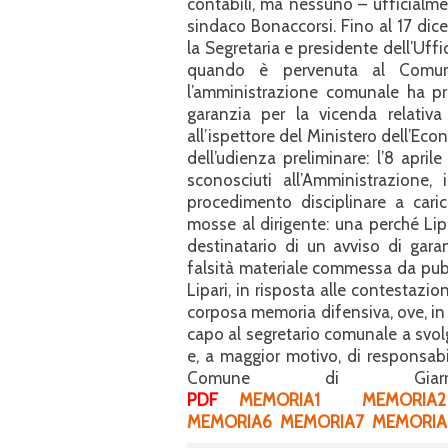
contabili, ma nessuno – ufficialme
sindaco Bonaccorsi. Fino al 17 dice
la Segretaria e presidente dell’Uff
quando è pervenuta al Comune
l’amministrazione comunale ha pr
garanzia per la vicenda relativ
all’ispettore del Ministero dell’E
dell’udienza preliminare: l’8 april
sconosciuti all’Amministrazione, 
procedimento disciplinare a caric
mosse al dirigente: una perché Li
destinatario di un avviso di garan
falsità materiale commessa da pubbli
Lipari, in risposta alle contestaz
corposa memoria difensiva, ove, in 
capo al segretario comunale a svolg
e, a maggior motivo, di responsabi
Comune di Giarre
PDF
MEMORIA1
MEMORIA2
MEMORIA6
MEMORIA7
MEMORIA