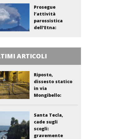
Prosegue
l’attività
parossistica
dell’Etna:
sospesi i voli...
TIMI ARTICOLI
Riposto,
dissesto statico
in via
Mongibello:
scatta...
Santa Tecla,
cade sugli
scogli:
gravemente