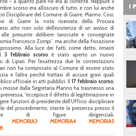
nte – a quanto pare ne era al corrente. Neppure il
I 
mbre scorso era all’oscuro di tutto, e con lui anche
icio Disciplinare del Comune di Giarre, Manno. Cosi,
 di Giarre la nota riservata della Procura
eso atto non solo dell’esistenza di un avviso di
a alle presunte delibere taroccate e consegnate
conomia Francesco Zompi’ ma anche della fissazione
e prossimo. Alla luce dei fatti, come detto, rimasti
il
3 febbraio scorso
è stato aperto un nuovo
o di Lipari. Per l’esattezza due le contestazioni
pari non ha comunicato al Comune di essere stato
zia e l’altra perché trattasi di accuse gravi quali
co ufficiale in atti pubblici. Il
17 febbraio scorso
,
ioni mosse dalla Segretaria Manno ha trasmesso una
premessa, “eccepisce il difetto di legittimazione in
ere funzioni di presidente dell’Ufficio disciplinare
le del procedimento, stante la presenza presso il
 di figure dirigenziali.
MEMORIA3
MEMORIA4
MEMORIA5
8