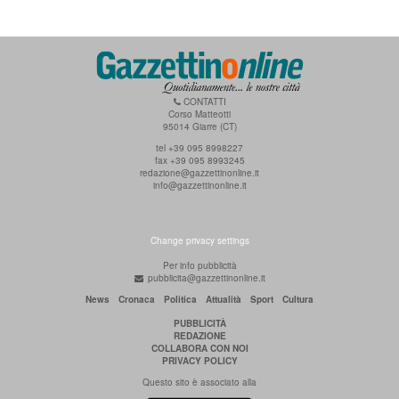
CONTATTI
Corso Matteotti
95014 Giarre (CT)
tel +39 095 8998227
fax +39 095 8993245
redazione@gazzettinonline.it
info@gazzettinonline.it
Change privacy settings
Per info pubblicità
pubblicita@gazzettinonline.it
News
Cronaca
Politica
Attualità
Sport
Cultura
PUBBLICITÀ
REDAZIONE
COLLABORA CON NOI
PRIVACY POLICY
Questo sito è associato alla