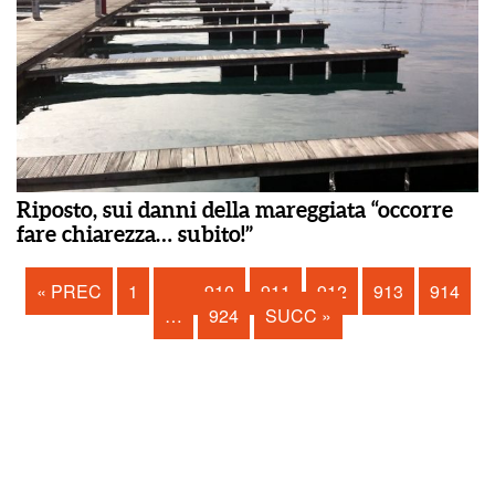
Riposto, sui danni della mareggiata “occorre
fare chiarezza… subito!”
« PREC
1
…
910
911
912
913
914
…
924
SUCC »