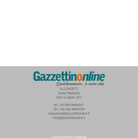
CONTATTI
Corso Matteotti
95014 Giarre (CT)
tel +39 095 8998227
fax +39 095 8993245
redazione@gazzettinonline.it
info@gazzettinonline.it
Change privacy settings