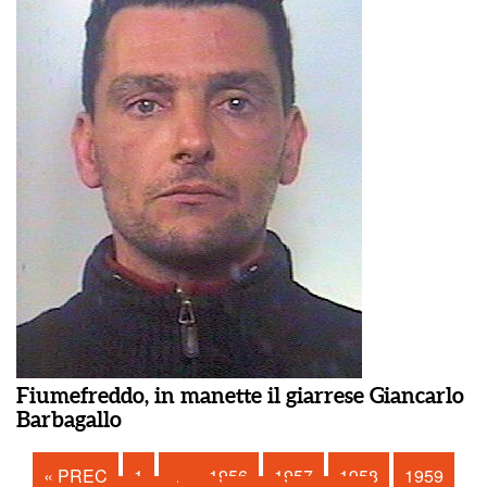
Fiumefreddo, in manette il giarrese Giancarlo
Barbagallo
« PREC
1
…
1956
1957
1958
1959