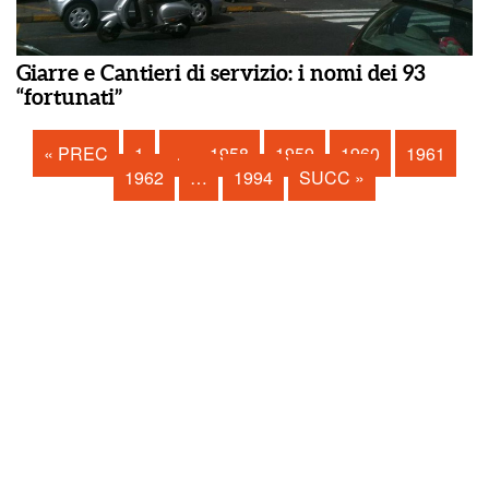
Giarre e Cantieri di servizio: i nomi dei 93
“fortunati”
« PREC
1
…
1958
1959
1960
1961
1962
…
1994
SUCC »