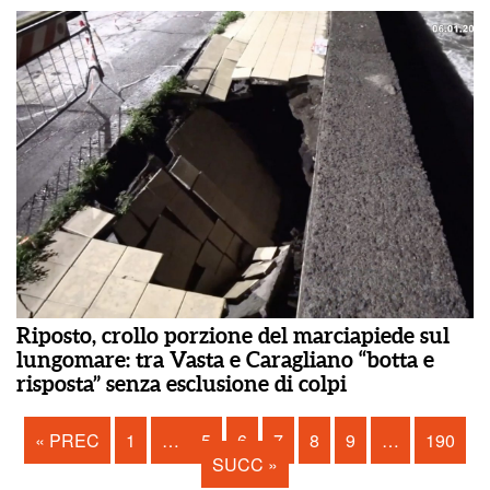
Riposto, crollo porzione del marciapiede sul
lungomare: tra Vasta e Caragliano “botta e
risposta” senza esclusione di colpi
« PREC
1
…
5
6
7
8
9
…
190
SUCC »