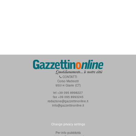
CONTATTI
Corso Matteotti
95014 Giarre (CT)
tel +39 095 8998227
fax +39 095 8993245
redazione@gazzettinonline.it
info@gazzettinonline.it
Change privacy settings
Per info pubblicità