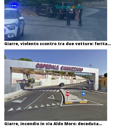
Giarre, violento scontro tra due vetture: ferita...
Giarre, incendio in via Aldo Moro: deceduta...