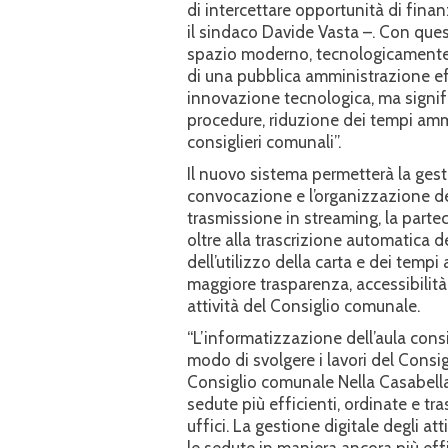
di intercettare opportunità di fina
il sindaco Davide Vasta –. Con ques
spazio moderno, tecnologicamente
di una pubblica amministrazione ef
innovazione tecnologica, ma signif
procedure, riduzione dei tempi ammini
consiglieri comunali”.
Il nuovo sistema permetterà la gest
convocazione e l’organizzazione del
trasmissione in streaming, la parte
oltre alla trascrizione automatica de
dell’utilizzo della carta e dei tempi
maggiore trasparenza, accessibilità 
attività del Consiglio comunale.
“L’informatizzazione dell’aula con
modo di svolgere i lavori del Consi
Consiglio comunale Nella Casabella
sedute più efficienti, ordinate e tra
uffici. La gestione digitale degli att
le sedute in maniera ancora più eff