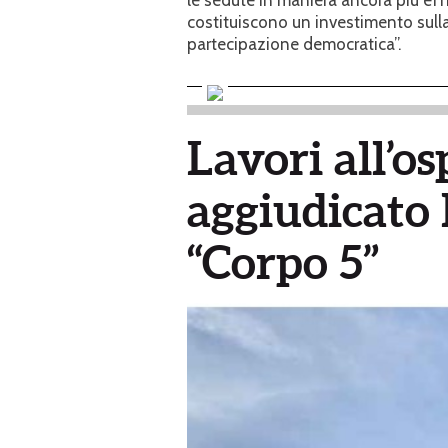
costituiscono un investimento sulla q
partecipazione democratica”.
Lavori all’os
aggiudicato l
“Corpo 5”