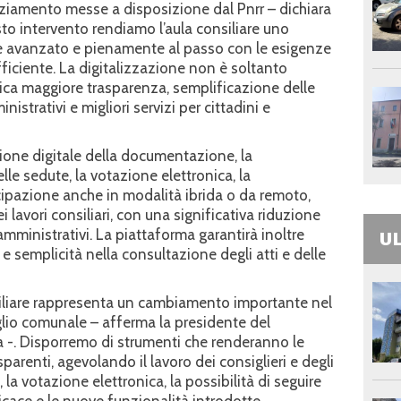
nziamento messe a disposizione dal Pnrr – dichiara
to intervento rendiamo l’aula consiliare uno
 avanzato e pienamente al passo con le esigenze
ficiente. La digitalizzazione non è soltanto
ica maggiore trasparenza, semplificazione delle
strativi e migliori servizi per cittadini e
ione digitale della documentazione, la
le sedute, la votazione elettronica, la
cipazione anche in modalità ibrida o da remoto,
i lavori consiliari, con una significativa riduzione
 amministrativi. La piattaforma garantirà inoltre
UL
e semplicità nella consultazione degli atti e delle
siliare rappresenta un cambiamento importante nel
glio comunale – afferma la presidente del
 -. Disporremo di strumenti che renderanno le
sparenti, agevolando il lavoro dei consiglieri e degli
i, la votazione elettronica, la possibilità di seguire
icace e le nuove funzionalità introdotte