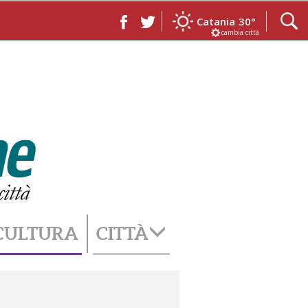
Catania
30°
cambia città
CULTURA
CITTÀ