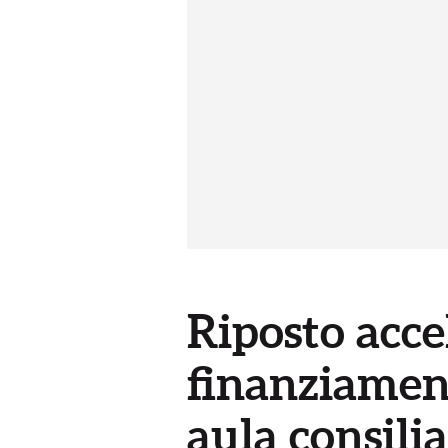
Riposto accel
finanziament
aula consili