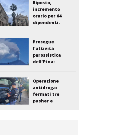
Riposto,
incremento
orario per 64
dipendenti.
Vasta:...
Prosegue
l’attività
parossistica
dell’Etna:
sospesi i voli...
Operazione
antidroga:
fermati tre
pusher e
smantellata...