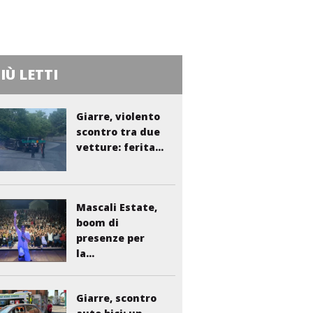
PIÙ LETTI
Giarre, violento
scontro tra due
vetture: ferita...
Mascali Estate,
boom di
presenze per
la...
Giarre, scontro