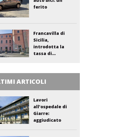
auto bici: un
ferito
Francavilla di
Sicilia,
introdotta la
tassa di...
TIMI ARTICOLI
Lavori
all’ospedale di
Giarre:
aggiudicato
l’appalto per...