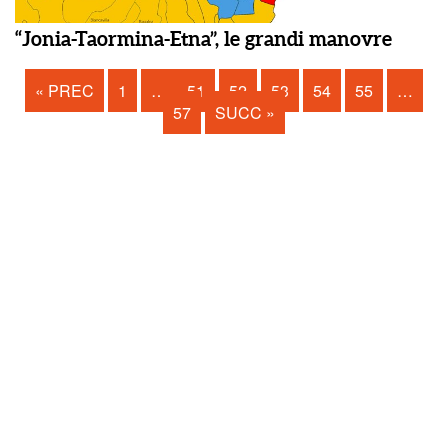
“Jonia-Taormina-Etna”, le grandi manovre
« PREC
1
…
51
52
53
54
55
…
57
SUCC »