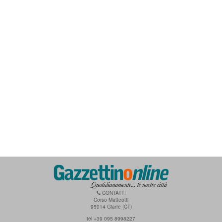
CONTATTI
Corso Matteotti
95014 Giarre (CT)
tel +39 095 8998227