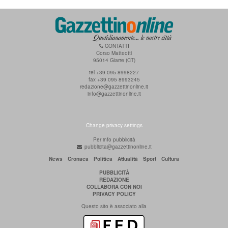
CONTATTI
Corso Matteotti
95014 Giarre (CT)
tel +39 095 8998227
fax +39 095 8993245
redazione@gazzettinonline.it
info@gazzettinonline.it
Change privacy settings
Per info pubblicità
pubblicita@gazzettinonline.it
News
Cronaca
Politica
Attualità
Sport
Cultura
PUBBLICITÀ
REDAZIONE
COLLABORA CON NOI
PRIVACY POLICY
Questo sito è associato alla