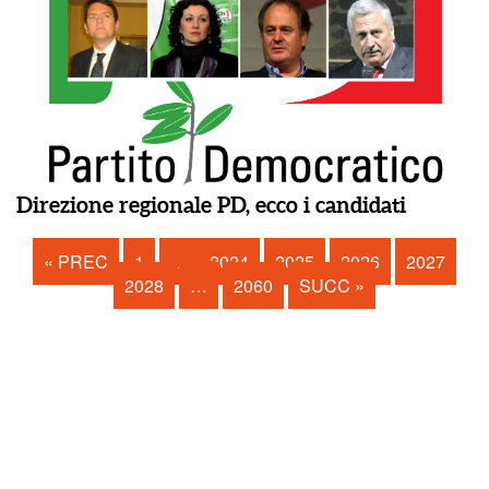
Direzione regionale PD, ecco i candidati
« PREC
1
…
2024
2025
2026
2027
2028
…
2060
SUCC »