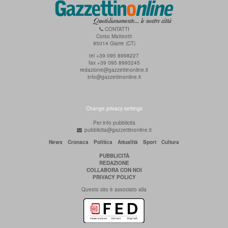
CONTATTI
Corso Matteotti
95014 Giarre (CT)
tel +39 095 8998227
fax +39 095 8993245
redazione@gazzettinonline.it
info@gazzettinonline.it
Change privacy settings
Per info pubblicità
pubblicita@gazzettinonline.it
News
Cronaca
Politica
Attualità
Sport
Cultura
PUBBLICITÀ
REDAZIONE
COLLABORA CON NOI
PRIVACY POLICY
Questo sito è associato alla