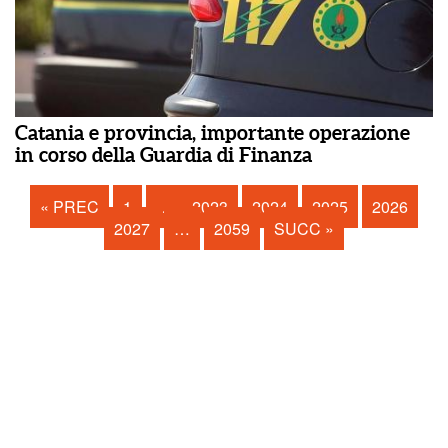
Catania e provincia, importante operazione
in corso della Guardia di Finanza
« PREC
1
…
2023
2024
2025
2026
2027
…
2059
SUCC »