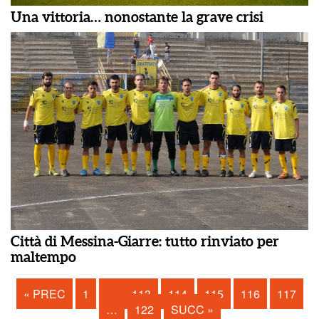
Una vittoria… nonostante la grave crisi
Città di Messina-Giarre: tutto rinviato per
maltempo
« PREC
1
…
113
114
115
116
117
…
122
SUCC »