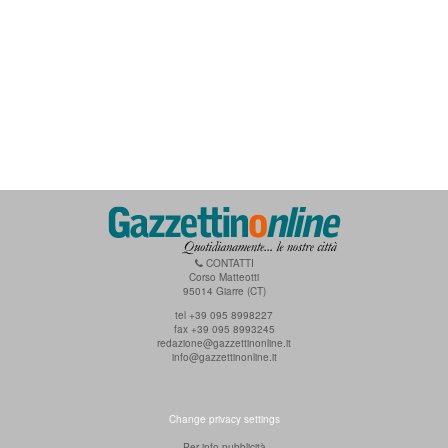
CONTATTI
Corso Matteotti
95014 Giarre (CT)
tel +39 095 8998227
fax +39 095 8993245
redazione@gazzettinonline.it
info@gazzettinonline.it
Change privacy settings
Per info pubblicità