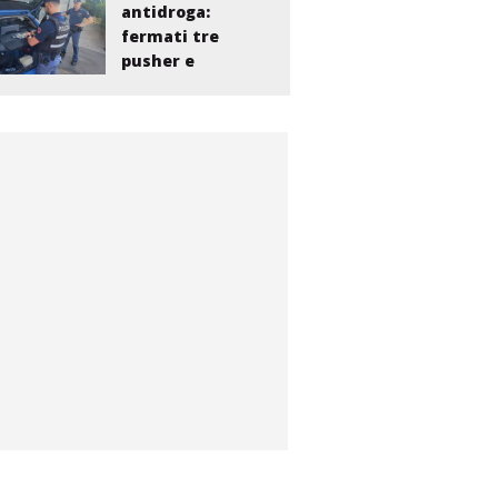
antidroga:
fermati tre
pusher e
smantellata...