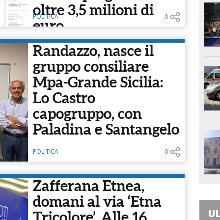
oltre 3,5 milioni di
POLITICA
0
euro
Randazzo, nasce il
gruppo consiliare
Mpa-Grande Sicilia:
Lo Castro
capogruppo, con
Paladina e Santangelo
POLITICA
0
Zafferana Etnea,
domani al via ‘Etna
UL
Tricolore’. Alle 16