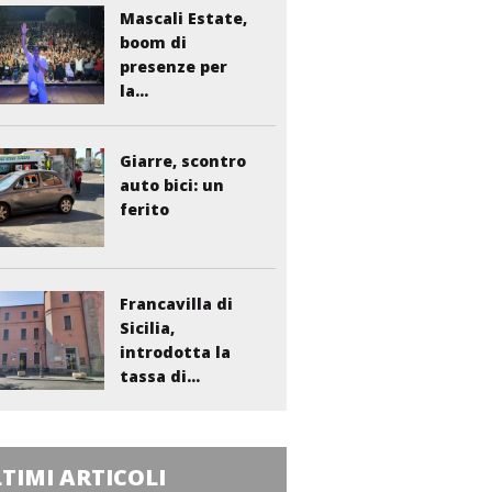
Mascali Estate,
boom di
presenze per
la...
Giarre, scontro
auto bici: un
ferito
Francavilla di
Sicilia,
introdotta la
tassa di...
TIMI ARTICOLI