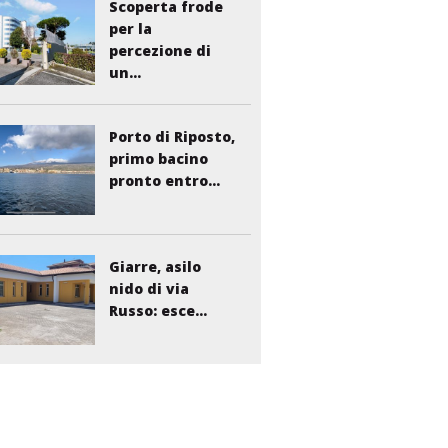
Scoperta frode
per la
percezione di
un...
Porto di Riposto,
primo bacino
pronto entro...
Giarre, asilo
nido di via
Russo: esce...