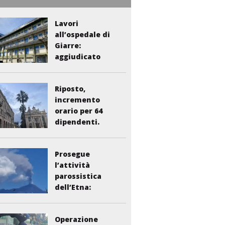
Lavori
all’ospedale di
Giarre:
aggiudicato
l’appalto per...
Riposto,
incremento
orario per 64
dipendenti.
Vasta:...
Prosegue
l’attività
parossistica
dell’Etna:
sospesi i voli...
Operazione