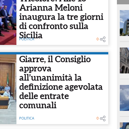
Arianna Meloni
inaugura la tre giorni
di confronto sulla
Sicilia
POLITICA
0
Giarre, il Consiglio
approva
all’unanimità la
definizione agevolata
delle entrate
comunali
POLITICA
0