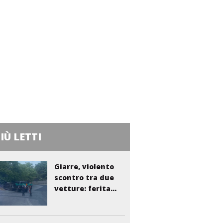
PIÙ LETTI
Giarre, violento
scontro tra due
vetture: ferita...