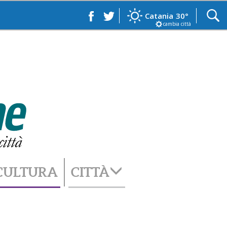
Catania
30°
cambia città
CULTURA
CITTÀ