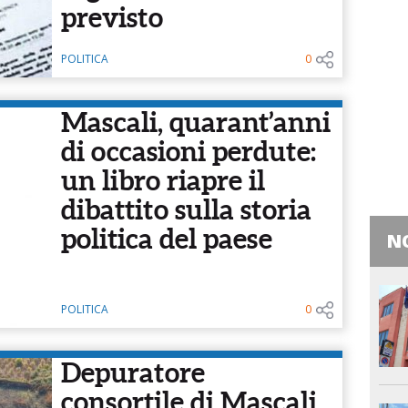
previsto
POLITICA
0
Mascali, quarant’anni
di occasioni perdute:
un libro riapre il
dibattito sulla storia
politica del paese
NO
POLITICA
0
Depuratore
consortile di Mascali,