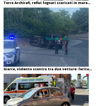
Torre Archirafi, reflui fognari scaricati in mare...
Giarre, violento scontro tra due vetture: ferita...