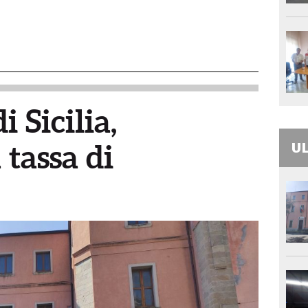
i Sicilia,
UL
 tassa di