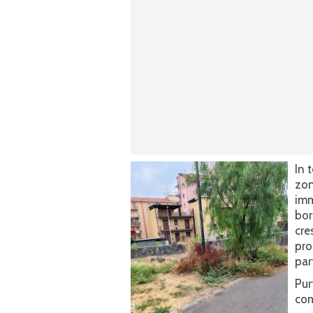
In 
zon
imm
bor
cre
pro
par
Pur
com