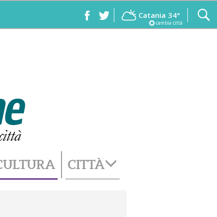
Catania
34°
cambia città
CULTURA
CITTÀ