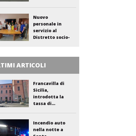
Nuovo
personale in
servizio al
Distretto socio-
sanitario...
TIMI ARTICOLI
Francavilla di
Sicilia,
introdotta la
tassa di...
Incendio auto
nella notte a