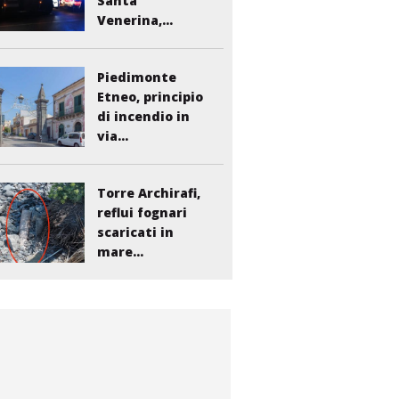
Santa
Venerina,...
Piedimonte
Etneo, principio
di incendio in
via...
Torre Archirafi,
reflui fognari
scaricati in
mare...