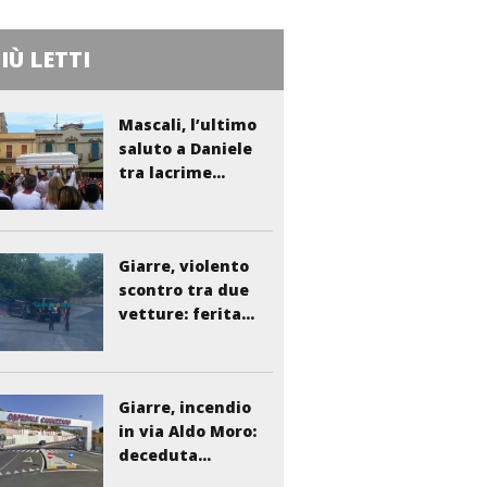
PIÙ LETTI
Mascali, l’ultimo
saluto a Daniele
tra lacrime...
Giarre, violento
scontro tra due
vetture: ferita...
Giarre, incendio
in via Aldo Moro:
deceduta...