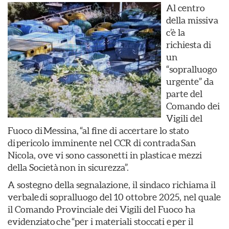
Al centro
della missiva
c’è la
richiesta di
un
“sopralluogo
urgente” da
parte del
Comando dei
Vigili del
Fuoco di Messina, “al fine di accertare lo stato
di pericolo imminente nel CCR di contrada San
Nicola, ove vi sono cassonetti in plastica e mezzi
della Società non in sicurezza”.
A sostegno della segnalazione, il sindaco richiama il
verbale di sopralluogo del 10 ottobre 2025, nel quale
il Comando Provinciale dei Vigili del Fuoco ha
evidenziato che “per i materiali stoccati e per il