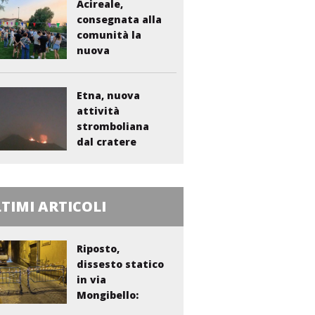
Acireale,
consegnata alla
comunità la
nuova
bambinopoli...
Etna, nuova
attività
stromboliana
dal cratere
Voragine
TIMI ARTICOLI
Riposto,
dissesto statico
in via
Mongibello:
scatta...