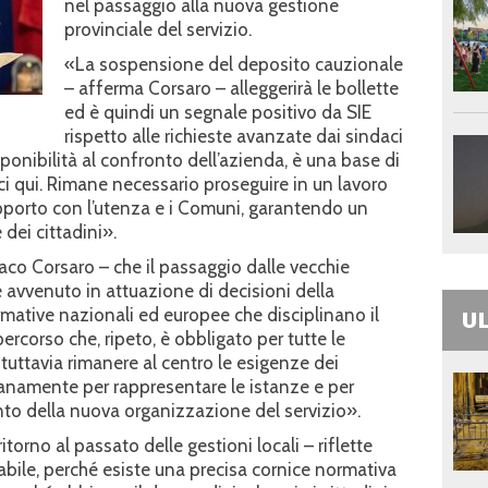
nel passaggio alla nuova gestione
provinciale del servizio.
«La sospensione del deposito cauzionale
– afferma Corsaro – alleggerirà le bollette
ed è quindi un segnale positivo da SIE
rispetto alle richieste avanzate dai sindaci
sponibilità al confronto dell’azienda, è una base di
 qui. Rimane necessario proseguire in un lavoro
rapporto con l’utenza e i Comuni, garantendo un
 dei cittadini».
daco Corsaro – che il passaggio dalle vecchie
è avvenuto in attuazione di decisioni della
rmative nazionali ed europee che disciplinano il
UL
percorso che, ripeto, è obbligato per tutte le
uttavia rimanere al centro le esigenze dei
ianamente per rappresentare le istanze e per
nto della nuova organizzazione del servizio».
orno al passato delle gestioni locali – riflette
bile, perché esiste una precisa cornice normativa