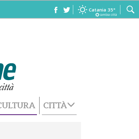
Catania
35°
cambia città
CULTURA
CITTÀ