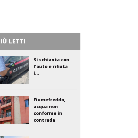
PIÙ LETTI
Si schianta con
l’auto e rifiuta
i...
Fiumefreddo,
acqua non
conforme in
contrada
Liberto:...