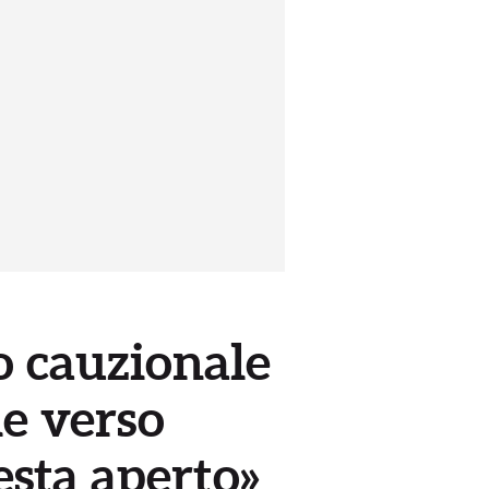
o cauzionale
le verso
esta aperto»