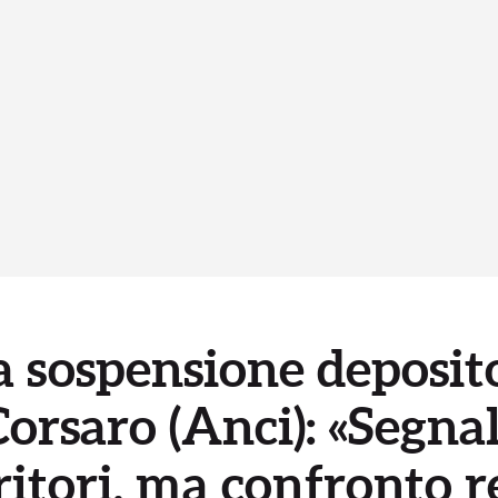
 sospensione deposit
Corsaro (Anci): «Segna
rritori, ma confronto r