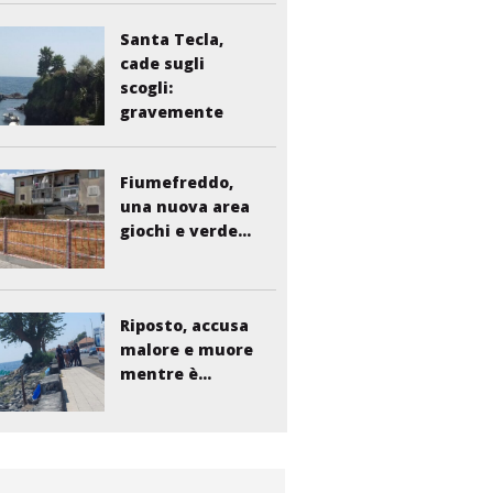
Santa Tecla,
cade sugli
scogli:
gravemente
ferito...
Fiumefreddo,
una nuova area
giochi e verde...
Riposto, accusa
malore e muore
mentre è...