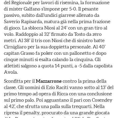
del Regionale per lavori di risemina, la formazione
di mister Galfano s’impone per 5-0. Il pesante
passivo, subìto dall’undici giarrese allenato da
Saverio Rapisarda, matura già nella prima frazione
di gioco. La sblocca Niosi al 24’ con un gran tiro al
volo. Raddoppio al 32’ firmato da Tosto da zero
metri. Al 38’ il tris con Niosi che di sinistro batte
Cirnigliaro per la sua doppietta personale. Al 40’
capitan Grasso fa poker con un pallonetto e dopo
cinque minuti si esalta calando la cinquina. Gli
atletisti salgono a quota 14 punti, a -5 dalla capolista
Avola.
Sconfitta per il
Mazzarrone
contro la prima della
classe. Gli uomini di Ezio Raciti vanno sotto al 13’ del
primo tempo ad opera di Ricca con una conclusione
sul primo palo. Poi agguantano il pari con Cosendey
al 42’, che sfrutta una palla sulla trequarti. Nella
ripresa il penalty, procurato da una grande giocata