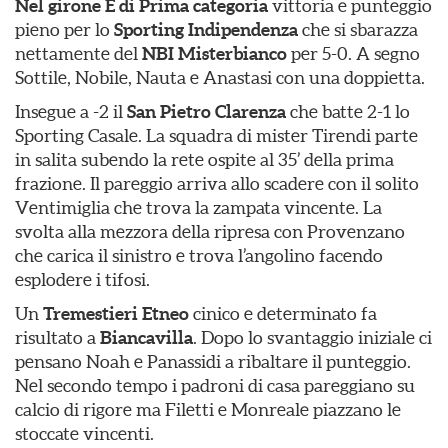
Nel girone E di Prima categoria
vittoria e punteggio
pieno per lo
Sporting Indipendenza
che si sbarazza
nettamente del
NBI Misterbianco
per 5-0. A segno
Sottile, Nobile, Nauta e Anastasi con una doppietta.
Insegue a -2 il
San Pietro Clarenza
che batte 2-1 lo
Sporting Casale. La squadra di mister Tirendi parte
in salita subendo la rete ospite al 35’ della prima
frazione. Il pareggio arriva allo scadere con il solito
Ventimiglia che trova la zampata vincente. La
svolta alla mezzora della ripresa con Provenzano
che carica il sinistro e trova l’angolino facendo
esplodere i tifosi.
Un
Tremestieri Etneo
cinico e determinato fa
risultato a
Biancavilla
. Dopo lo svantaggio iniziale ci
pensano Noah e Panassidi a ribaltare il punteggio.
Nel secondo tempo i padroni di casa pareggiano su
calcio di rigore ma Filetti e Monreale piazzano le
stoccate vincenti.