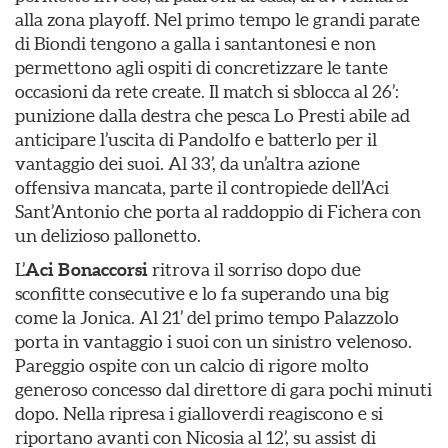
alla zona playoff. Nel primo tempo le grandi parate
di Biondi tengono a galla i santantonesi e non
permettono agli ospiti di concretizzare le tante
occasioni da rete create. Il match si sblocca al 26’:
punizione dalla destra che pesca Lo Presti abile ad
anticipare l’uscita di Pandolfo e batterlo per il
vantaggio dei suoi. Al 33’, da un’altra azione
offensiva mancata, parte il contropiede dell’Aci
Sant’Antonio che porta al raddoppio di Fichera con
un delizioso pallonetto.
L’
Aci Bonaccorsi
ritrova il sorriso dopo due
sconfitte consecutive e lo fa superando una big
come la Jonica. Al 21’ del primo tempo Palazzolo
porta in vantaggio i suoi con un sinistro velenoso.
Pareggio ospite con un calcio di rigore molto
generoso concesso dal direttore di gara pochi minuti
dopo. Nella ripresa i gialloverdi reagiscono e si
riportano avanti con Nicosia al 12’, su assist di