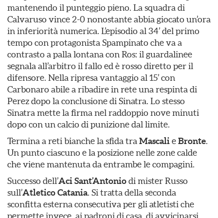
mantenendo il punteggio pieno. La squadra di
Calvaruso vince 2-0 nonostante abbia giocato un’ora
in inferiorità numerica. L’episodio al 34’ del primo
tempo con protagonista Spampinato che va a
contrasto a palla lontana con Ros: il guardalinee
segnala all’arbitro il fallo ed è rosso diretto per il
difensore. Nella ripresa vantaggio al 15’ con
Carbonaro abile a ribadire in rete una respinta di
Perez dopo la conclusione di Sinatra. Lo stesso
Sinatra mette la firma nel raddoppio nove minuti
dopo con un calcio di punizione dal limite.
Termina a reti bianche la sfida tra
Mascali
e
Bronte
.
Un punto ciascuno e la posizione nelle zone calde
che viene mantenuta da entrambe le compagini.
Successo dell’
Aci Sant’Antonio
di mister Russo
sull’
Atletico Catania
. Si tratta della seconda
sconfitta esterna consecutiva per gli atletisti che
permette invece, ai padroni di casa, di avvicinarsi