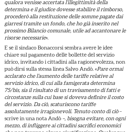
qualora venisse accertata l’illegittimità della
determina e il giudice dovesse stabilire il rimborso,
procederò alla restituzione delle somme pagate dai
giarresi tramite un fondo, che ho già inserito nel
prossimo Bilancio comunale, utile ad accantonare le
risorse necessarie
».
E se il sindaco Bonaccorsi sembra avere le idee
chiare sul pagamento delle bollette del servizio
idrico, invitando i cittadini alla ragionevolezza, non
può dirsi sulla stessa linea Salvo Andò. «
Pare ormai
acclarato che l’aumento delle tariffe relative al
servizio idrico, di cui alla famigerata determina
75/bis, sia il risultato di un travisamento di fatti e
circostanze sulla cui base si doveva definire il costo
del servizio. Da ciò, scaturiscono tariffe
assolutamente irragionevoli. Tenuto conto di ciò
–
scrive in una nota Andò
–, bisogna evitare, con ogni
mezzo, di infliggere ai cittadini sacrifici economici