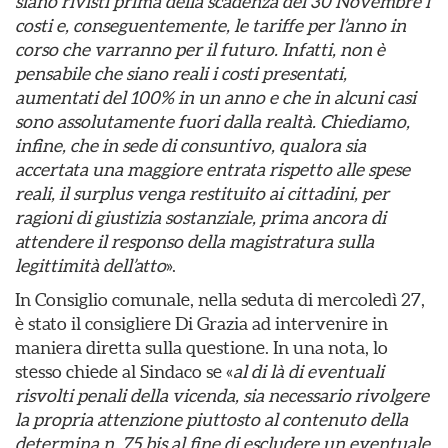
siano rivisti prima della scadenza del 30 Novembre i
costi e, conseguentemente, le tariffe per l’anno in
corso che varranno per il futuro. Infatti, non è
pensabile che siano reali i costi presentati,
aumentati del 100% in un anno e che in alcuni casi
sono assolutamente fuori dalla realtà. Chiediamo,
infine, che in sede di consuntivo, qualora sia
accertata una maggiore entrata rispetto alle spese
reali, il surplus venga restituito ai cittadini, per
ragioni di giustizia sostanziale, prima ancora di
attendere il responso della magistratura sulla
legittimità dell’atto
».
In Consiglio comunale, nella seduta di mercoledì 27,
è stato il consigliere Di Grazia ad intervenire in
maniera diretta sulla questione. In una nota, lo
stesso chiede al Sindaco se «
al di là di eventuali
risvolti penali della vicenda, sia necessario rivolgere
la propria attenzione piuttosto al contenuto della
determina n. 75 bis al fine di escludere un eventuale