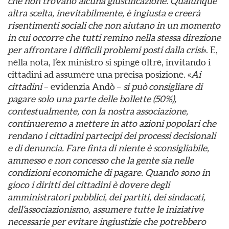
che non trovano alcuna giustificazione. Qualunque
altra scelta, inevitabilmente, è ingiusta e creerà
risentimenti sociali che non aiutano in un momento
in cui occorre che tutti remino nella stessa direzione
per affrontare i difficili problemi posti dalla crisi
». E,
nella nota, l’ex ministro si spinge oltre, invitando i
cittadini ad assumere una precisa posizione. «
Ai
cittadini
– evidenzia Andò –
si può consigliare di
pagare solo una parte delle bollette (50%),
contestualmente, con la nostra associazione,
continueremo a mettere in atto azioni popolari che
rendano i cittadini partecipi dei processi decisionali
e di denuncia. Fare finta di niente è sconsigliabile,
ammesso e non concesso che la gente sia nelle
condizioni economiche di pagare. Quando sono in
gioco i diritti dei cittadini è dovere degli
amministratori pubblici, dei partiti, dei sindacati,
dell’associazionismo, assumere tutte le iniziative
necessarie per evitare ingiustizie che potrebbero