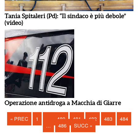
Tania Spitaleri (Pd): “Il sindaco è più debole”
(video)
Operazione antidroga a Macchia di Giarre
« PREC
1
…
480
481
482
483
484
…
486
SUCC »