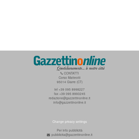
CONTATTI
Corso Matteotti
95014 Giarre (CT)
tel +39 095 8998227
fax +39 095 8993245
redazione@gazzettinonline.it
info@gazzettinonline.it
Change privacy settings
Per info pubblicità
pubblicita@gazzettinonline.it