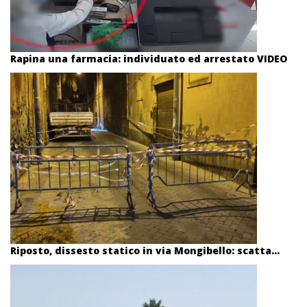
Rapina una farmacia: individuato ed arrestato VIDEO
Riposto, dissesto statico in via Mongibello: scatta...