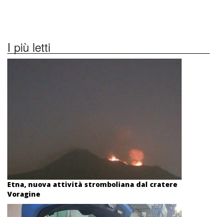
I più letti
Etna, nuova attività stromboliana dal cratere
Voragine