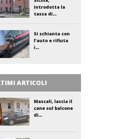
Sicilia,
introdotta la
tassa di...
Si schianta con
l’auto e rifiuta
i...
TIMI ARTICOLI
Mascali, lascia il
cane sul balcone
di...