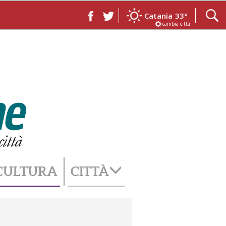
Catania
33°
cambia città
CULTURA
CITTÀ