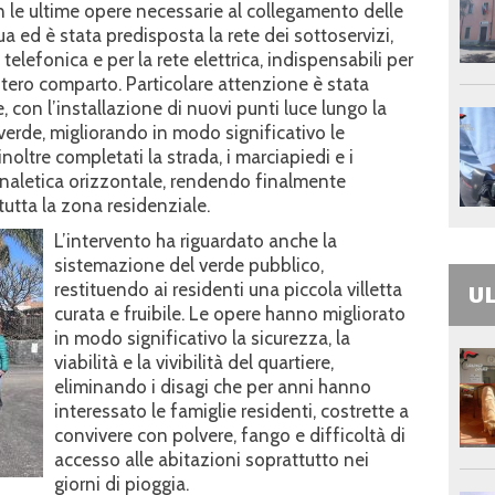
on le ultime opere necessarie al collegamento delle
ua ed è stata predisposta la rete dei sottoservizi,
telefonica e per la rete elettrica, indispensabili per
tero comparto. Particolare attenzione è stata
, con l’installazione di nuovi punti luce lungo la
 verde, migliorando in modo significativo le
noltre completati la strada, i marciapiedi e i
gnaletica orizzontale, rendendo finalmente
utta la zona residenziale.
L’intervento ha riguardato anche la
sistemazione del verde pubblico,
restituendo ai residenti una piccola villetta
UL
curata e fruibile. Le opere hanno migliorato
in modo significativo la sicurezza, la
viabilità e la vivibilità del quartiere,
eliminando i disagi che per anni hanno
interessato le famiglie residenti, costrette a
convivere con polvere, fango e difficoltà di
accesso alle abitazioni soprattutto nei
giorni di pioggia.