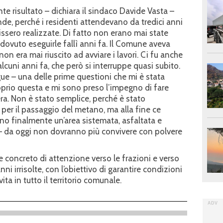
te risultato – dichiara il sindaco Davide Vasta –
rande, perché i residenti attendevano da tredici anni
ssero realizzate. Di fatto non erano mai state
 dovuto eseguirle fallì anni fa. Il Comune aveva
non era mai riuscito ad avviare i lavori. Ci fu anche
alcuni anni fa, che però si interruppe quasi subito.
e – una delle prime questioni che mi è stata
oprio questa e mi sono preso l’impegno di fare
pera. Non è stato semplice, perché è stato
 per il passaggio del metano, ma alla fine ce
nno finalmente un’area sistemata, asfaltata e
 – da oggi non dovranno più convivere con polvere
 concreto di attenzione verso le frazioni e verso
nni irrisolte, con l’obiettivo di garantire condizioni
ita in tutto il territorio comunale.