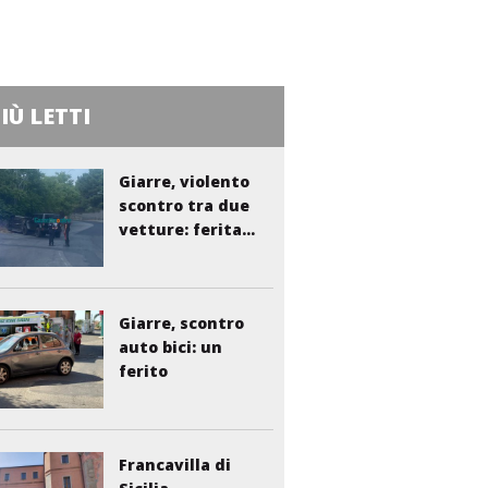
PIÙ LETTI
Giarre, violento
scontro tra due
vetture: ferita...
Giarre, scontro
auto bici: un
ferito
Francavilla di