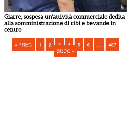
Giarre, sospesa un’attività commerciale dedita
alla somministrazione di cibi e bevande in
centro
« PREC
1
2
3
4
5
6
…
487
SUCC »