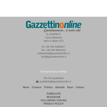
CONTATTI
Corso Matteotti
95014 Giarre (CT)
tel +39 095 8998227
fax +39 095 8993245
redazione@gazzettinonline.it
info@gazzettinonline.it
Change privacy settings
Per info pubblicità
pubblicita@gazzettinonline.it
News
Cronaca
Politica
Attualità
Sport
Cultura
PUBBLICITÀ
REDAZIONE
COLLABORA CON NOI
PRIVACY POLICY