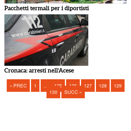
Pacchetti termali per i diportisti
Cronaca: arresti nell’Acese
« PREC
1
…
125
126
127
128
129
130
SUCC »