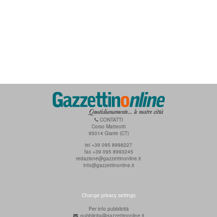
CONTATTI
Corso Matteotti
95014 Giarre (CT)
tel +39 095 8998227
fax +39 095 8993245
redazione@gazzettinonline.it
info@gazzettinonline.it
Change privacy settings
Per info pubblicità
pubblicita@gazzettinonline.it