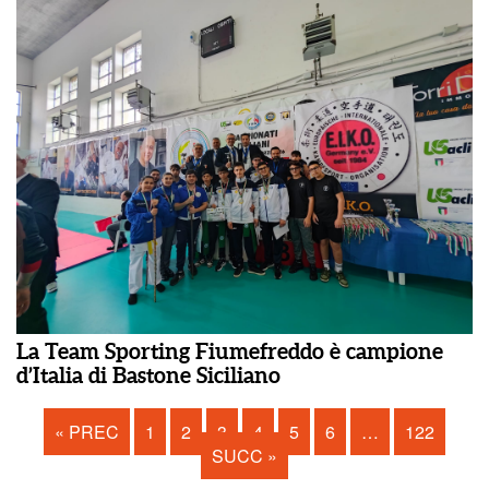
La Team Sporting Fiumefreddo è campione
d’Italia di Bastone Siciliano
« PREC
1
2
3
4
5
6
…
122
SUCC »