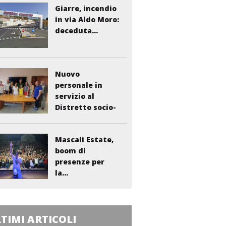
Giarre, incendio
in via Aldo Moro:
deceduta...
Nuovo
personale in
servizio al
Distretto socio-
sanitario...
Mascali Estate,
boom di
presenze per
la...
TIMI ARTICOLI