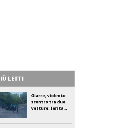
PIÙ LETTI
Giarre, violento
scontro tra due
vetture: ferita...