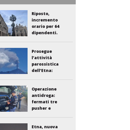
Riposto,
incremento
orario per 64
dipendenti.
Vasta:...
Prosegue
l’attività
parossistica
dell’Etna:
sospesi i voli...
Operazione
antidroga:
fermati tre
pusher e
smantellata...
Etna, nuova