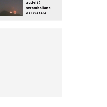
attività
stromboliana
dal cratere
Voragine