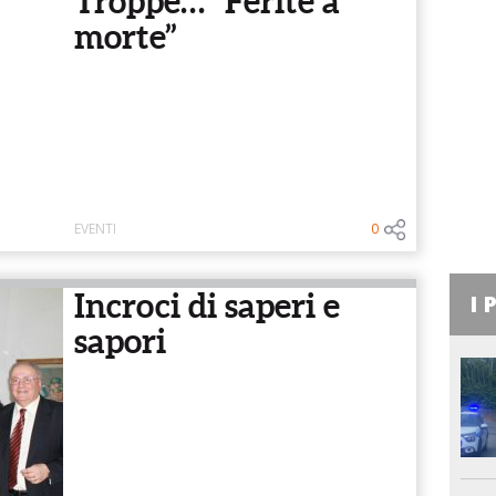
Troppe… “Ferite a
morte”
EVENTI
0
Incroci di saperi e
I 
sapori