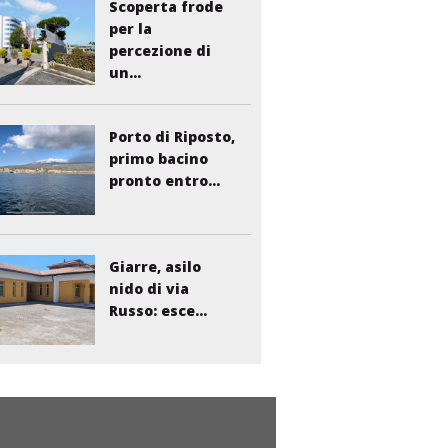
Scoperta frode
per la
percezione di
un...
Porto di Riposto,
primo bacino
pronto entro...
Giarre, asilo
nido di via
Russo: esce...