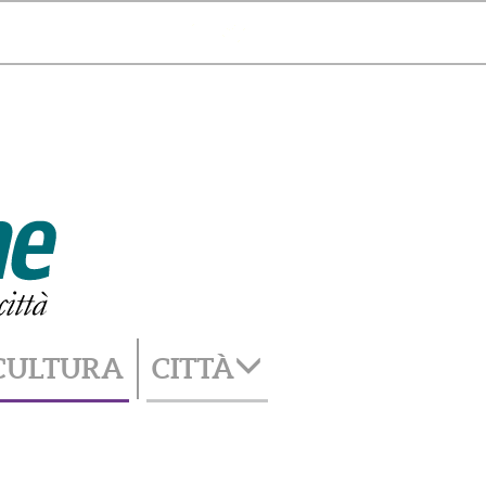
Catania
35°
cambia città
CULTURA
CITTÀ