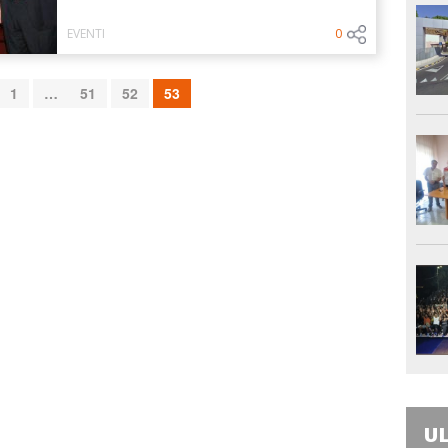
EVENTI
0
1
…
51
52
53
UL