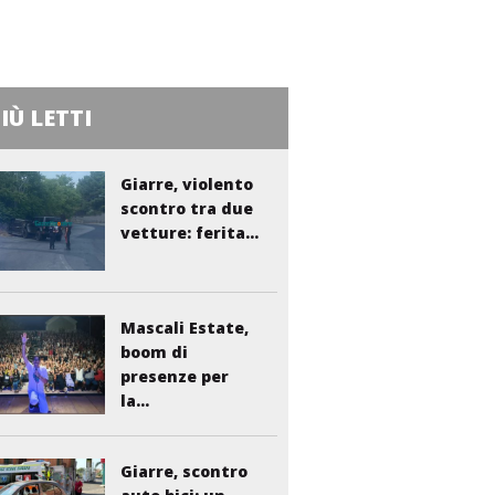
PIÙ LETTI
Giarre, violento
scontro tra due
vetture: ferita...
Mascali Estate,
boom di
presenze per
la...
Giarre, scontro