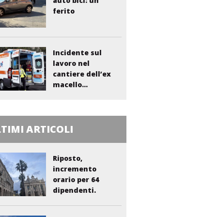
auto bici: un
ferito
Incidente sul
lavoro nel
cantiere dell’ex
macello...
TIMI ARTICOLI
Riposto,
incremento
orario per 64
dipendenti.
Vasta:...