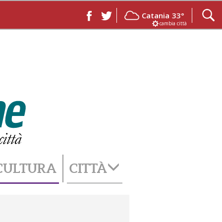
Catania
33°
cambia città
CULTURA
CITTÀ