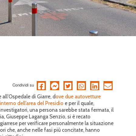
Condividi su
 all’Ospedale di Giarre, d
ove due autovetture
interno dell’area del Presidio
e per il quale,
nvestigatori, una persona sarebbe stata fermata, il
nia, Giuseppe Laganga Senzio, si è recato
giarrese per verificare personalmente la situazione
ori che, anche nelle fasi più concitate, hanno