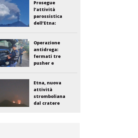
Prosegue
l’attività
parossistica
dell’Etna:
sospesi i voli...
Operazione
antidroga:
fermati tre
pusher e
smantellata...
Etna, nuova
attività
stromboliana
dal cratere
Voragine