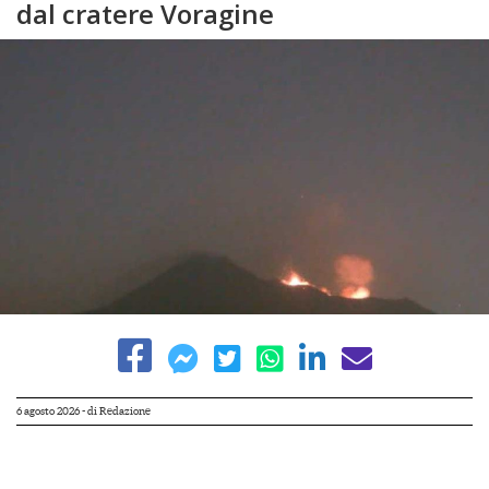
dal cratere Voragine
6 agosto 2026
- di
Redazione