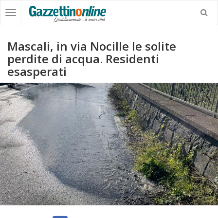
Mascali, in via Nocille le solite
perdite di acqua. Residenti
esasperati