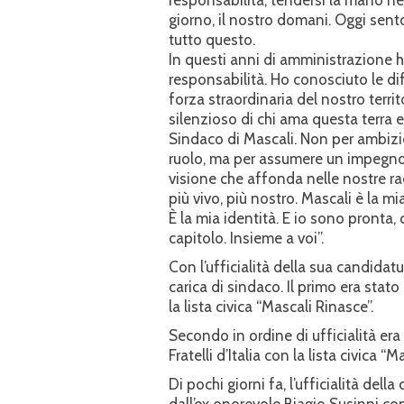
giorno, il nostro domani. Oggi sento
tutto questo.
In questi anni di amministrazione 
responsabilità. Ho conosciuto le diffi
forza straordinaria del nostro territo
silenzioso di chi ama questa terra 
Sindaco di Mascali. Non per ambiz
ruolo, ma per assumere un impegno
visione che affonda nelle nostre ra
più vivo, più nostro. Mascali è la mia
È la mia identità. E io sono pronta,
capitolo. Insieme a voi”.
Con l’ufficialità della sua candidatu
carica di sindaco. Il primo era stat
la lista civica “Mascali Rinasce”.
Secondo in ordine di ufficialità era
Fratelli d’Italia con la lista civica “
Di pochi giorni fa, l’ufficialità de
dall’ex onorevole Biagio Susinni con