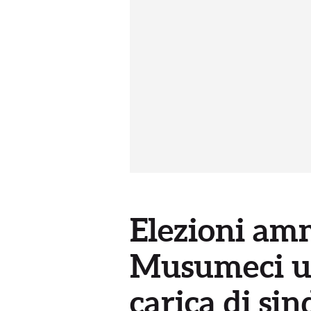
Elezioni amm
Musumeci uff
carica di si