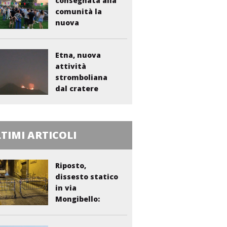
consegnata alla
comunità la
nuova
bambinopoli...
Etna, nuova
attività
stromboliana
dal cratere
Voragine
TIMI ARTICOLI
Riposto,
dissesto statico
in via
Mongibello:
scatta...