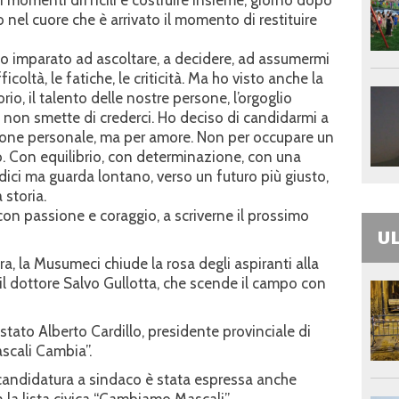
 nel cuore che è arrivato il momento di restituire
ho imparato ad ascoltare, a decidere, ad assumermi
coltà, le fatiche, le criticità. Ma ho visto anche la
rio, il talento delle nostre persone, l’orgoglio
e non smette di crederci. Ho deciso di candidarmi a
ione personale, ma per amore. Non per occupare un
. Con equilibrio, con determinazione, con una
dici ma guarda lontano, verso un futuro più giusto,
 storia.
 con passione e coraggio, a scriverne il prossimo
UL
ra, la Musumeci chiude la rosa degli aspiranti alla
o il dottore Salvo Gullotta, che scende il campo con
 stato Alberto Cardillo, presidente provinciale di
Mascali Cambia”.
lla candidatura a sindaco è stata espressa anche
 la lista civica “Cambiamo Mascali”.