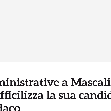
inistrative a Mascali
icilizza la sua candi
ndaco