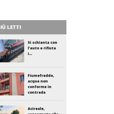
PIÙ LETTI
Si schianta con
l’auto e rifiuta
i...
Fiumefreddo,
acqua non
conforme in
contrada
Liberto:...
Acireale,