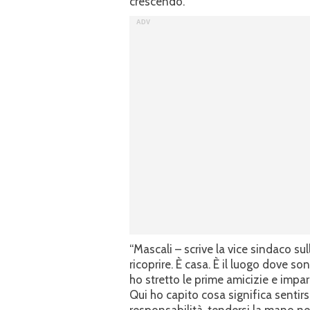
crescendo.
“Mascali – scrive la vice sindaco su
ricoprire. È casa. È il luogo dove s
ho stretto le prime amicizie e impa
Qui ho capito cosa significa sentir
responsabilità, tendersi la mano ne