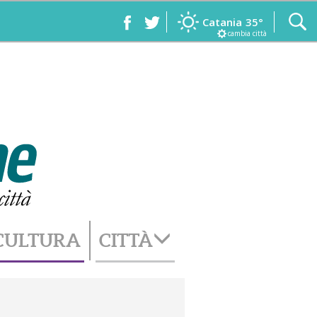
Catania
35°
cambia città
CULTURA
CITTÀ