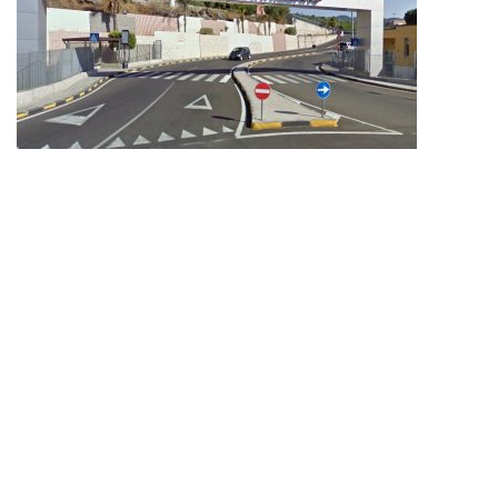
Giarre, incendio in via Aldo Moro: deceduta...