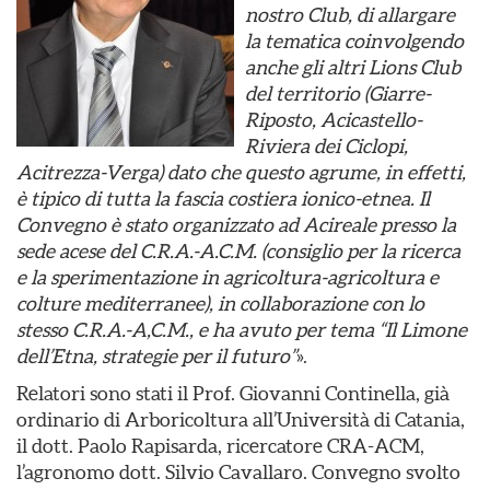
nostro Club, di allargare
la tematica coinvolgendo
anche gli altri Lions Club
del territorio (Giarre-
Riposto, Acicastello-
Riviera dei Ciclopi,
Acitrezza-Verga) dato che questo agrume, in effetti,
è tipico di tutta la fascia costiera ionico-etnea. Il
Convegno è stato organizzato ad Acireale presso la
sede acese del C.R.A.-A.C.M. (consiglio per la ricerca
e la sperimentazione in agricoltura-agricoltura e
colture mediterranee), in collaborazione con lo
stesso C.R.A.-A,C.M., e ha avuto per tema “
Il Limone
dell’Etna, strategie per il futuro”
».
Relatori sono stati
il Prof. Giovanni Continella, già
ordinario di Arboricoltura all’Università di Catania,
il dott. Paolo Rapisarda, ricercatore CRA-ACM,
l’agronomo dott. Silvio Cavallaro. Convegno svolto