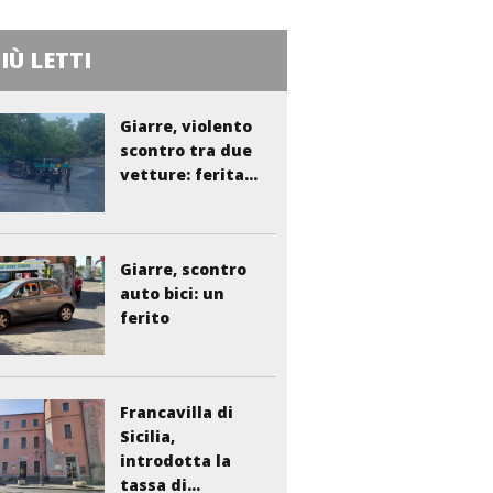
PIÙ LETTI
Giarre, violento
scontro tra due
vetture: ferita...
Giarre, scontro
auto bici: un
ferito
Francavilla di
Sicilia,
introdotta la
tassa di...