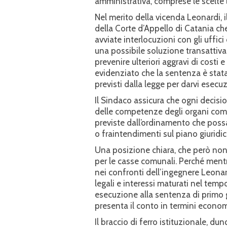
amministrativa, comprese le scelte 
Nel merito della vicenda Leonardi, 
della Corte d’Appello di Catania ch
avviate interlocuzioni con gli uffici
una possibile soluzione transattiva,
prevenire ulteriori aggravi di costi 
evidenziato che la sentenza è stata
previsti dalla legge per darvi esec
Il Sindaco assicura che ogni decisi
delle competenze degli organi comun
previste dall’ordinamento che poss
o fraintendimenti sul piano giuridico
Una posizione chiara, che però non s
per le casse comunali. Perché mentr
nei confronti dell’ingegnere Leonar
legali e interessi maturati nel tem
esecuzione alla sentenza di primo 
presenta il conto in termini economic
Il braccio di ferro istituzionale, d