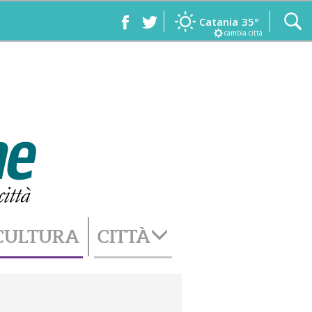
Catania
35°
cambia città
CULTURA
CITTÀ