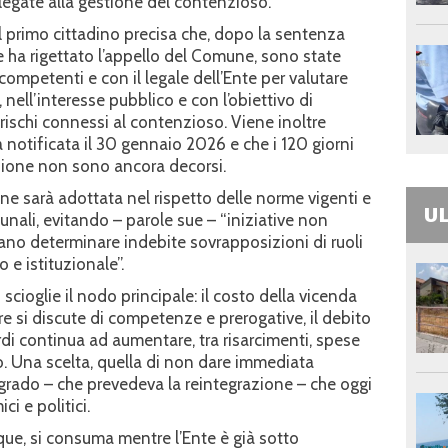
legate alla gestione del contenzioso.
il primo cittadino precisa che, dopo la sentenza
e ha rigettato l’appello del Comune, sono state
 competenti e con il legale dell’Ente per valutare
 nell’interesse pubblico e con l’obiettivo di
e rischi connessi al contenzioso. Viene inoltre
 notificata il 30 gennaio 2026 e che i 120 giorni
uzione non sono ancora decorsi.
one sarà adottata nel rispetto delle norme vigenti e
UL
ali, evitando – parole sue – “iniziative non
ano determinare indebite sovrapposizioni di ruoli
 e istituzionale”.
cioglie il nodo principale: il costo della vicenda
e si discute di competenze e prerogative, il debito
di continua ad aumentare, tra risarcimenti, spese
po. Una scelta, quella di non dare immediata
grado – che prevedeva la reintegrazione – che oggi
i e politici.
unque, si consuma mentre l’Ente è già sotto