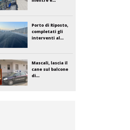
mentre è...
Porto di Riposto,
completati gli
interventi al...
Mascali, lascia il
cane sul balcone
di...