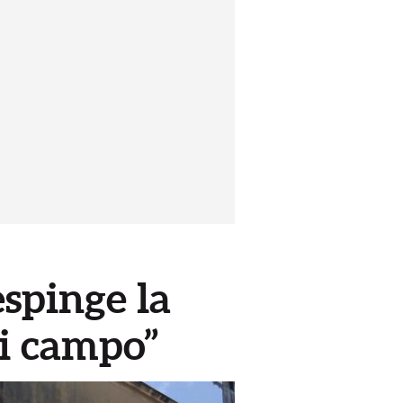
espinge la
di campo”