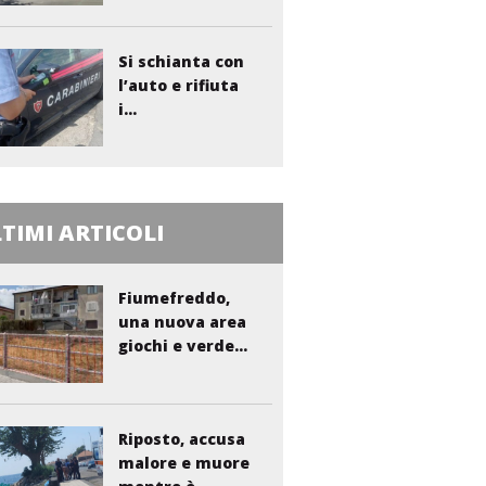
Si schianta con
l’auto e rifiuta
i...
TIMI ARTICOLI
Fiumefreddo,
una nuova area
giochi e verde...
Riposto, accusa
malore e muore