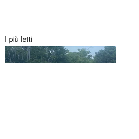
I più letti
Giarre, violento scontro tra due vetture: ferita...