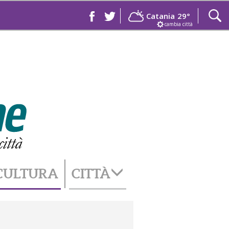
Catania
29°
cambia città
CULTURA
CITTÀ