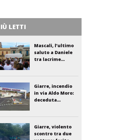
PIÙ LETTI
Mascali, l’ultimo
saluto a Daniele
tra lacrime...
Giarre, incendio
in via Aldo Moro:
deceduta...
Giarre, violento
scontro tra due