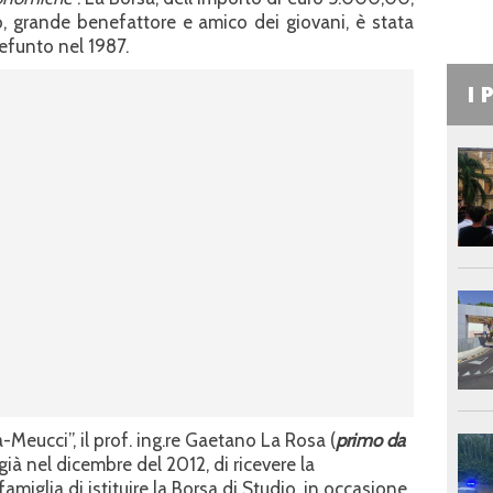
, grande benefattore e amico dei giovani, è stata
defunto nel 1987.
I 
a-Meucci”, il prof. ing.re Gaetano La Rosa (
primo da
 già nel dicembre del 2012, di ricevere la
miglia di istituire la Borsa di Studio, in occasione