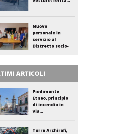
vetture: ferita...
Nuovo
personale in
servizio al
Distretto socio-
sanitario...
TIMI ARTICOLI
Piedimonte
Etneo, principio
di incendio in
via...
Torre Archirafi,