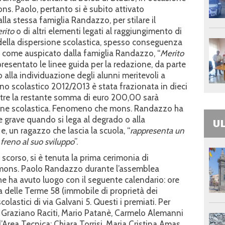
s. Paolo, pertanto si è subito attivato
lla stessa famiglia Randazzo, per stilare il
rito
o di altri elementi legati al raggiungimento di
ro della dispersione scolastica, spesso conseguenza
E, come auspicato dalla famiglia Randazzo, “
Merito
resentato le linee guida per la redazione, da parte
o alla individuazione degli alunni meritevoli a
nno scolastico 2012/2013 è stata frazionata in dieci
ntre la restante somma di euro 200,00 sarà
ione scolastica. Fenomeno che mons. Randazzo ha
 grave quando si lega al degrado o alla
UL
e, un ragazzo che lascia la scuola, “
rappresenta un
 freno al suo
sviluppo
”.
 scorso, si è tenuta la prima cerimonia di
 mons. Paolo Randazzo durante l’assemblea
he ha avuto luogo con il seguente calendario: ore
via delle Terme 58 (immobile di proprietà dei
colastici di via Galvani 5. Questi i premiati. Per
, Graziano Raciti, Mario Patanè, Carmelo Alemanni
Area Tecnica: Chiara Torrisi, Maria Cristina Amas,