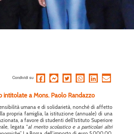
Condividi su
dio intitolate a Mons. Paolo Randazzo
ensibilità umana e di solidarietà, nonché di affetto
a propria famiglia, la istituzione (annuale) di una
zionata, a favore di studenti dell’Istituto Superiore
ale, legata “
al merito scolastico e a particolari altri
onomiche
”. La Borsa, dell’importo di euro 5.000,00,