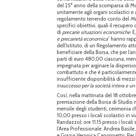
del 25° anno della scomparsa di Mon
unitamente agli organi scolastici e a
regolamento tenendo conto del
Me
specifici obiettivi, quali il recupe
di
precarie situazioni economiche
. 
e precarietà economica
” hanno rapp
dell’Istituto, di un Regolamento att
beneficiare della Borsa, che per l’a
parti di euro 480,00 ciascuna, me
impegnata per arginare la dispers
combattuto e che è particolarmente
insufficiente disponibilità di mezzi 
insuccesso per la società intera e un
Così, nella mattinata del 18 ottobre
premiazione della Borsa di Studio
mensile degli studenti, cerimonia c
10,00 presso i locali scolastici in 
Randazzo); ore 11,15 presso i locali s
l’Area Professionale: Andrea Basile
e Grazia Veronica Caponnetto. Per l’