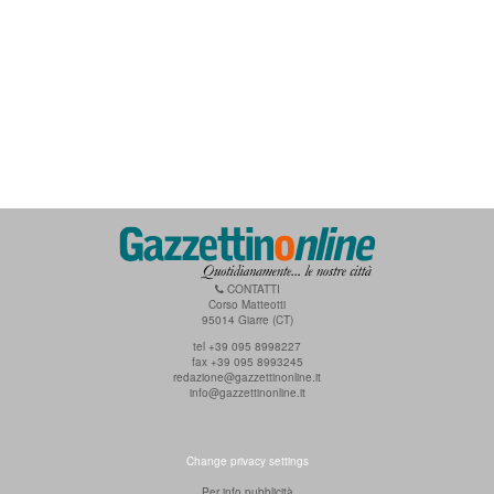
CONTATTI
Corso Matteotti
95014 Giarre (CT)
tel +39 095 8998227
fax +39 095 8993245
redazione@gazzettinonline.it
info@gazzettinonline.it
Change privacy settings
Per info pubblicità