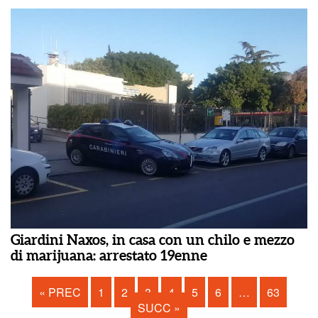
Giardini Naxos, in casa con un chilo e mezzo
di marijuana: arrestato 19enne
« PREC
1
2
3
4
5
6
…
63
SUCC »