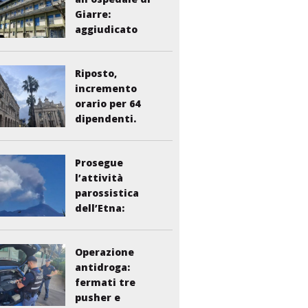
Giarre:
aggiudicato
l’appalto per...
Riposto,
incremento
orario per 64
dipendenti.
Vasta:...
Prosegue
l’attività
parossistica
dell’Etna:
sospesi i voli...
Operazione
antidroga:
fermati tre
pusher e