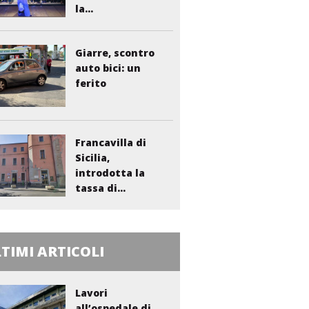
la...
Giarre, scontro
auto bici: un
ferito
Francavilla di
Sicilia,
introdotta la
tassa di...
TIMI ARTICOLI
Lavori
all’ospedale di