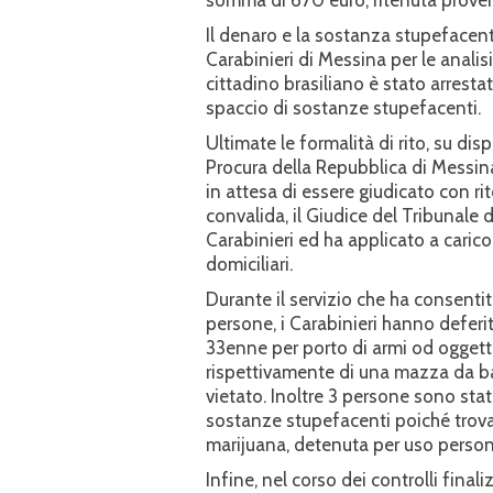
somma di 670 euro, ritenuta provento 
Il denaro e la sostanza stupefacente
Carabinieri di Messina per le analisi
cittadino brasiliano è stato arresta
spaccio di sostanze stupefacenti.
Ultimate le formalità di rito, su di
Procura della Repubblica di Messina, 
in attesa di essere giudicato con rit
convalida, il Giudice del Tribunale 
Carabinieri ed ha applicato a carico
domiciliari.
Durante il servizio che ha consentit
persone, i Carabinieri hanno deferit
33enne per porto di armi od oggetti
rispettivamente di una mazza da ba
vietato. Inoltre 3 persone sono stat
sostanze stupefacenti poiché trova
marijuana, detenuta per uso person
Infine, nel corso dei controlli finali