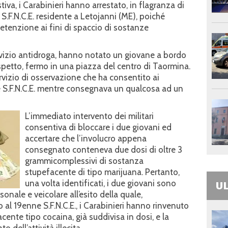
iva, i Carabinieri hanno arrestato, in flagranza di
 S.F.N.C.E. residente a Letojanni (ME), poiché
detenzione ai fini di spaccio di sostanze
servizio antidroga, hanno notato un giovane a bordo
ospetto, fermo in una piazza del centro di Taormina.
vizio di osservazione che ha consentito ai
ne S.F.N.C.E. mentre consegnava un qualcosa ad un
L’immediato intervento dei militari
consentiva di bloccare i due giovani ed
accertare che l’involucro appena
consegnato conteneva due dosi di oltre 3
grammicomplessivi di sostanza
stupefacente di tipo marijuana. Pertanto,
una volta identificati, i due giovani sono
UL
onale e veicolare all’esito della quale,
o al 19enne S.F.N.C.E., i Carabinieri hanno rinvenuto
ente tipo cocaina, già suddivisa in dosi, e la