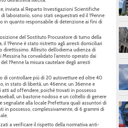
dell’attività illecita.
, inviata al Reparto Investigazioni Scientifiche
 di laboratorio, sono stati sequestrati ed il 19enne
to in quanto responsabile di detenzione ai fini di
sposizione del Sostituto Procuratore di turno della
il 19enne è stato ristretto agli arresti domiciliari
o direttissimo. All’esito dell’odierna udienza di
di Messina ha convalidato l’arresto operato dai
 del 19enne la misura cautelare degli arresti
o di controllare più di 20 autovetture ed oltre 40
o, in stato di libertà, un 46enne, un 36enne e
 atti ad offendere, poiché trovati in possesso
seball, un bastone nodoso e un coltello di genere
e segnalate alla locale Prefettura quali assuntori di
ti in possesso, complessivamente, di 6 grammi di
ale.
zzati a verificare il rispetto della normativa anti-