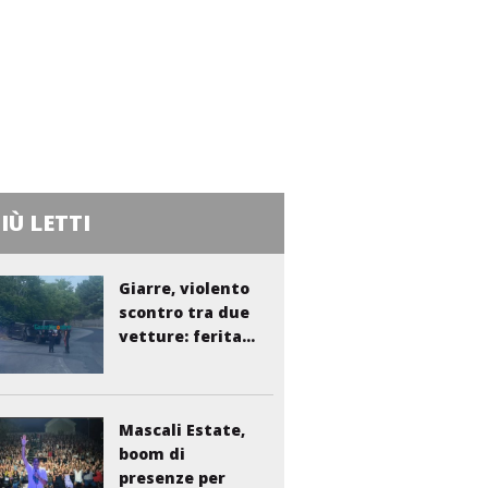
PIÙ LETTI
Giarre, violento
scontro tra due
vetture: ferita...
Mascali Estate,
boom di
presenze per