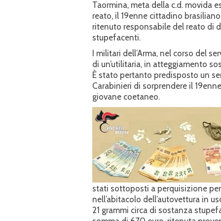
Taormina, meta della c.d. movida est
reato, il 19enne cittadino brasiliano
ritenuto responsabile del reato di 
stupefacenti.
I militari dell’Arma, nel corso del 
di un’utilitaria, in atteggiamento s
È stato pertanto predisposto un ser
Carabinieri di sorprendere il 19en
giovane coetaneo.
stati sottoposti a perquisizione pers
nell’abitacolo dell’autovettura in us
21 grammi circa di sostanza stupefac