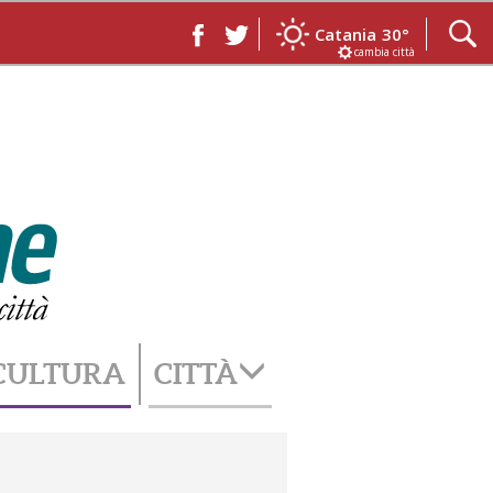
Catania
30°
cambia città
CULTURA
CITTÀ