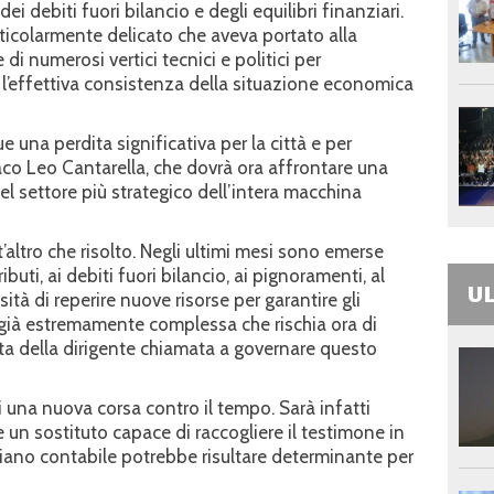
ei debiti fuori bilancio e degli equilibri finanziari.
ticolarmente delicato che aveva portato alla
i numerosi vertici tecnici e politici per
’effettiva consistenza della situazione economica
una perdita significativa per la città e per
aco Leo Cantarella, che dovrà ora affrontare una
el settore più strategico dell’intera macchina
tt’altro che risolto. Negli ultimi mesi sono emerse
ributi, ai debiti fuori bilancio, ai pignoramenti, al
UL
tà di reperire nuove risorse per garantire gli
e già estremamente complessa che rischia ora di
ita della dirigente chiamata a governare questo
i una nuova corsa contro il tempo. Sarà infatti
un sostituto capace di raccogliere il testimone in
piano contabile potrebbe risultare determinante per