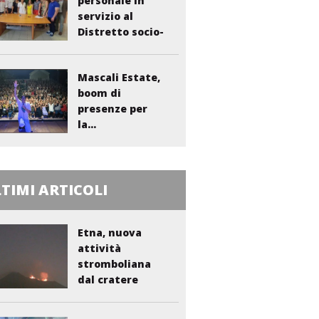
personale in
servizio al
Distretto socio-
sanitario...
Mascali Estate,
boom di
presenze per
la...
TIMI ARTICOLI
Etna, nuova
attività
stromboliana
dal cratere
Voragine