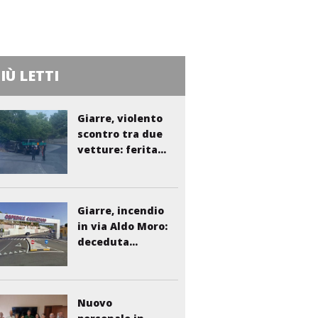
PIÙ LETTI
Giarre, violento
scontro tra due
vetture: ferita...
Giarre, incendio
in via Aldo Moro:
deceduta...
Nuovo