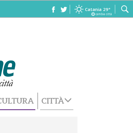
Catania
29°
cambia città
CULTURA
CITTÀ