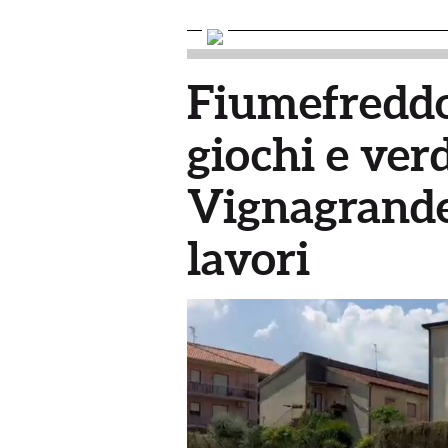
Fiumefreddo
giochi e ver
Vignagrande:
lavori