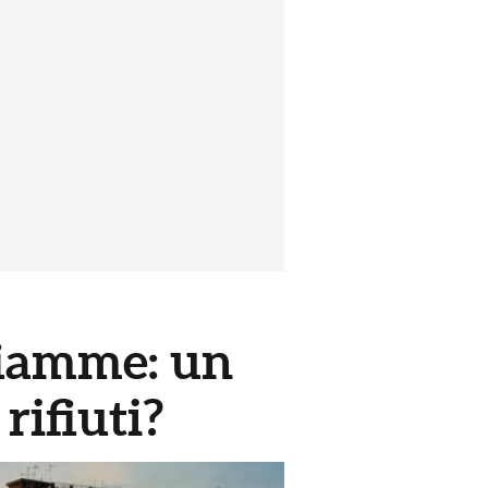
 fiamme: un
ifiuti?