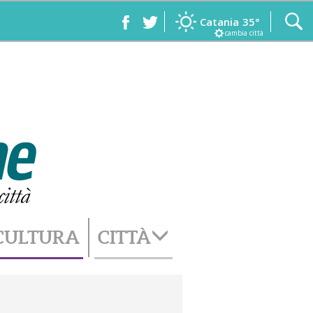
Catania
35°
cambia città
CULTURA
CITTÀ