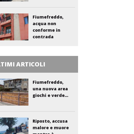
Fiumefreddo,
acqua non
conforme in
contrada
Liberto:...
TIMI ARTICOLI
Fiumefreddo,
una nuova area
giochi e verde...
Riposto, accusa
malore e muore