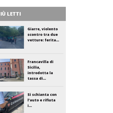
PIÙ LETTI
Giarre, violento
scontro tra due
vetture: ferita...
Francavilla di
Sicilia,
introdotta la
tassa di...
Si schianta con
l’auto e rifiuta
i...