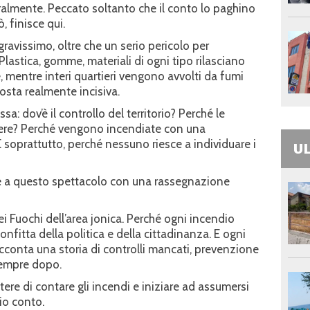
ralmente. Peccato soltanto che il conto lo paghino
ò, finisce qui.
gravissimo, oltre che un serio pericolo per
 Plastica, gomme, materiali di ogni tipo rilasciano
, mentre interi quartieri vengono avvolti da fumi
posta realmente incisiva.
a: dov’è il controllo del territorio? Perché le
ere? Perché vengono incendiate con una
soprattutto, perché nessuno riesce a individuare i
UL
e a questo spettacolo con una rassegnazione
i Fuochi dell’area jonica. Perché ogni incendio
onfitta della politica e della cittadinanza. E ogni
cconta una storia di controlli mancati, prevenzione
sempre dopo.
ere di contare gli incendi e iniziare ad assumersi
io conto.