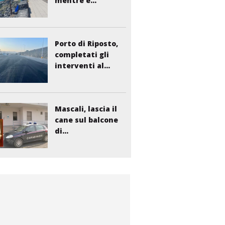
mentre è...
Porto di Riposto,
completati gli
interventi al...
Mascali, lascia il
cane sul balcone
di...