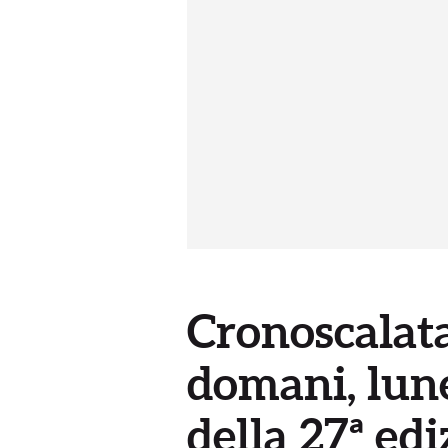
Cronoscalata
domani, lune
della 27ª ed