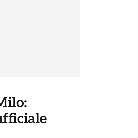
Milo:
fficiale