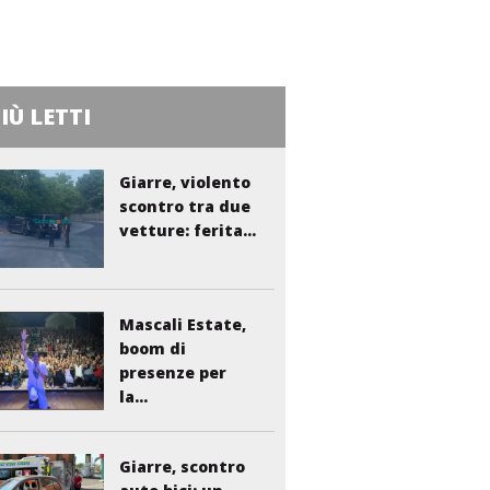
PIÙ LETTI
Giarre, violento
scontro tra due
vetture: ferita...
Mascali Estate,
boom di
presenze per
la...
Giarre, scontro