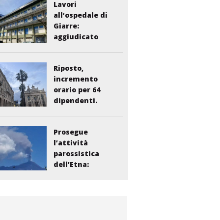
Lavori
all’ospedale di
Giarre:
aggiudicato
l’appalto per...
Riposto,
incremento
orario per 64
dipendenti.
Vasta:...
Prosegue
l’attività
parossistica
dell’Etna:
sospesi i voli...