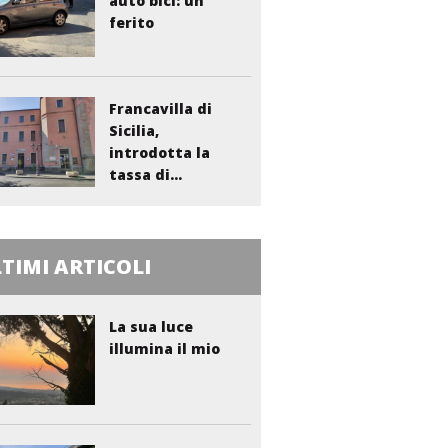
auto bici: un
ferito
Francavilla di
Sicilia,
introdotta la
tassa di...
TIMI ARTICOLI
La sua luce
illumina il mio