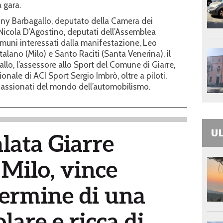
a gara.
hony Barbagallo, deputato della Camera dei
Nicola D’Agostino, deputati dell’Assemblea
Comuni interessati dalla manifestazione, Leo
talano (Milo) e Santo Raciti (Santa Venerina), il
llo, l’assessore allo Sport del Comune di Giarre,
ionale di ACI Sport Sergio Imbrò, oltre a piloti,
passionati del mondo dell’automobilismo.
UL
lata Giarre
Milo, vince
termine di una
lare e ricca di