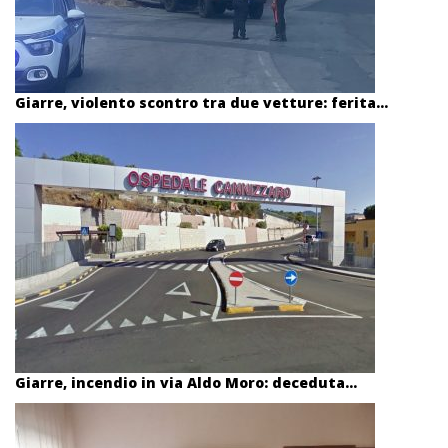
Giarre, violento scontro tra due vetture: ferita...
Giarre, incendio in via Aldo Moro: deceduta...